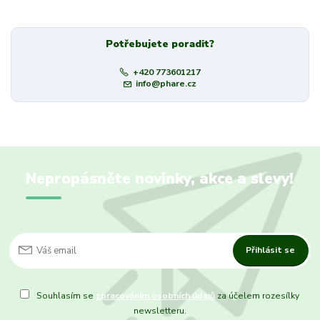
Potřebujete poradit?
+420 773601217
info@phare.cz
Nepropásněte novinky, akce a slevy!
Přihlásit se
Souhlasím se
zpracováním osobních údajů
za účelem rozesílky
newsletteru.