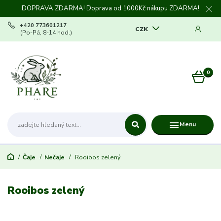
DOPRAVA ZDARMA! Doprava od 1000Kč nákupu ZDARMA!
+420 773601217
CZK
(Po-Pá, 8-14 hod.)
0
0 Kč
Menu
Čaje
Nečaje
Rooibos zelený
Rooibos zelený