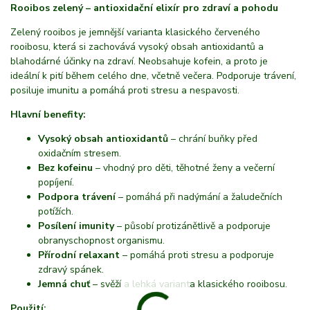
Rooibos zelený – antioxidační elixír pro zdraví a pohodu
Zelený rooibos je jemnější varianta klasického červeného
rooibosu, která si zachovává vysoký obsah antioxidantů a
blahodárné účinky na zdraví. Neobsahuje kofein, a proto je
ideální k pití během celého dne, včetně večera. Podporuje trávení,
posiluje imunitu a pomáhá proti stresu a nespavosti.
Hlavní benefity:
Vysoký obsah antioxidantů
– chrání buňky před
oxidačním stresem.
Bez kofeinu
– vhodný pro děti, těhotné ženy a večerní
popíjení.
Podpora trávení
– pomáhá při nadýmání a žaludečních
potížích.
Posílení imunity
– působí protizánětlivě a podporuje
obranyschopnost organismu.
Přírodní relaxant
– pomáhá proti stresu a podporuje
zdravý spánek.
Jemná chuť
– svěží a lehká varianta klasického rooibosu.
Použití: