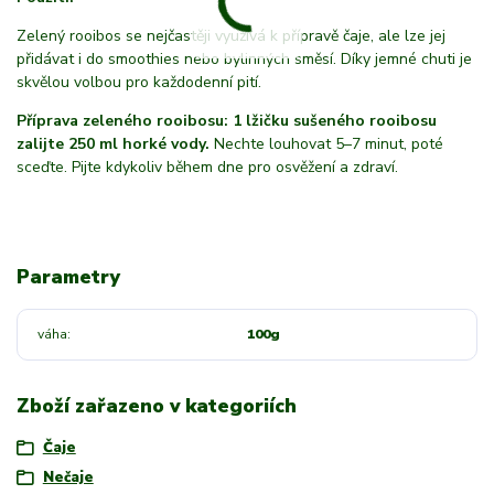
Zelený rooibos se nejčastěji využívá k přípravě čaje, ale lze jej
přidávat i do smoothies nebo bylinných směsí. Díky jemné chuti je
skvělou volbou pro každodenní pití.
Příprava zeleného rooibosu: 1 lžičku sušeného rooibosu
zalijte 250 ml horké vody.
Nechte louhovat 5–7 minut, poté
sceďte. Pijte kdykoliv během dne pro osvěžení a zdraví.
Parametry
váha
100g
Zboží zařazeno v kategoriích
Čaje
Nečaje