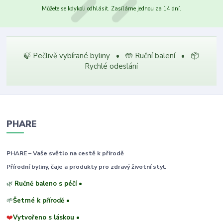
Můžete se kdykoli odhlásit. Zasíláme jednou za 14 dní.
🍃 Pečlivě vybírané byliny • 🤲 Ruční balení • 📦
Rychlé odeslání
PHARE
PHARE – Vaše světlo na cestě k přírodě
Přírodní byliny, čaje a produkty pro zdravý životní styl.
🌿
Ručně baleno s péčí •
🌱
Šetrné k přírodě •
❤️
Vytvořeno s láskou •