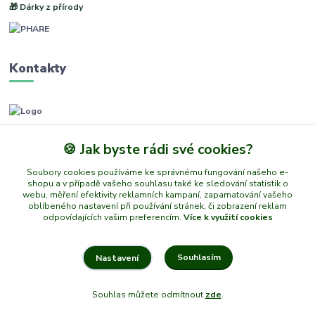
🎁 Dárky z přírody
Kontakty
www.phare.cz
🍪 Jak byste rádi své cookies?
+420 773601217
Soubory cookies používáme ke správnému fungování našeho e-
(Po-Pá, 8-14 hod.)
shopu a v případě vašeho souhlasu také ke sledování statistik o
webu, měření efektivity reklamních kampaní, zapamatování vašeho
info@phare.cz
oblíbeného nastavení při používání stránek, či zobrazení reklam
odpovídajících vašim preferencím.
Více k využití cookies
Souhlasím
Nastavení
© 2026 PHARE – Všechna práva vyhrazena
Souhlas můžete odmítnout
zde
.
Vytvořeno na
Eshop-rychle.cz