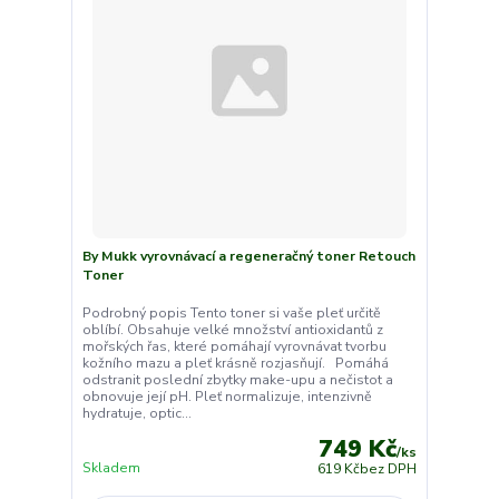
By Mukk vyrovnávací a regeneračný toner Retouch
Toner
Podrobný popis Tento toner si vaše pleť určitě
oblíbí. Obsahuje velké množství antioxidantů z
mořských řas, které pomáhají vyrovnávat tvorbu
kožního mazu a pleť krásně rozjasňují. Pomáhá
odstranit poslední zbytky make-upu a nečistot a
obnovuje její pH. Pleť normalizuje, intenzivně
hydratuje, optic...
749 Kč
/
ks
Skladem
619 Kč
bez DPH