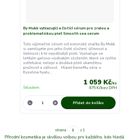
By Mukk vyhlazující a čistící sérum pro zralou a
problematickou pleť Smooth sea serum
Toto výjimečné sérum od estonské značky By Mukk
si zamilujete pro jeho čisté složení, účinnost a
šetrnost i k té nejcitlivější pleti. Vyznačuje se
lehkým gelovo-vodnatým složením, které se rychle
vstřebává, nelepí a dodává pleti okamžitou
pružnost a zářivost. Hlavní benefity séra: •
Kyselina hyalu...
1 059 Kč
/
ks
Skladem
875 Kč
bez DPH
Přidat do košíku
strana
z 1
Přírodní kosmetika je skvělou volbou pro každého, kdo hledá