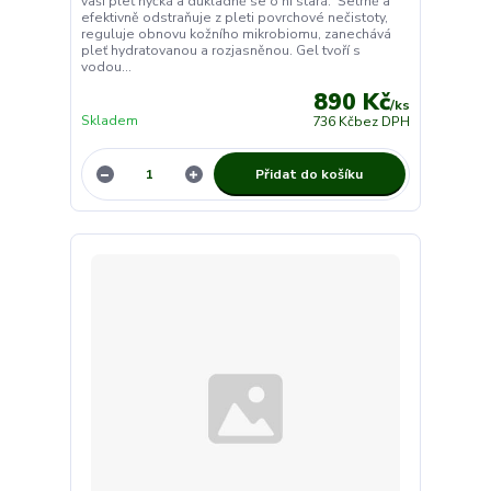
vaši pleť hýčká a důkladně se o ni stará. Šetrně a
efektivně odstraňuje z pleti povrchové nečistoty,
reguluje obnovu kožního mikrobiomu, zanechává
pleť hydratovanou a rozjasněnou. Gel tvoří s
vodou...
890 Kč
/
ks
Skladem
736 Kč
bez DPH
Přidat do košíku