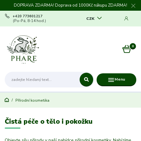
DOPRAVA ZDARMA! Doprava od 1000Kč nákupu ZDARMA!
+420 773601217
CZK
(Po-Pá, 8-14 hod.)
0
0 Kč
Menu
Přírodní kosmetika
Čistá péče o tělo i pokožku
Objevte sílu přírody v naší nabídce přírodní kosmetiky. Nabízíme