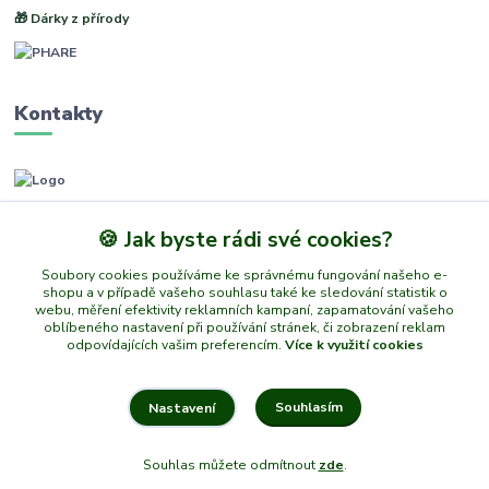
🎁 Dárky z přírody
Kontakty
www.phare.cz
🍪 Jak byste rádi své cookies?
+420 773601217
Soubory cookies používáme ke správnému fungování našeho e-
(Po-Pá, 8-14 hod.)
shopu a v případě vašeho souhlasu také ke sledování statistik o
webu, měření efektivity reklamních kampaní, zapamatování vašeho
info@phare.cz
oblíbeného nastavení při používání stránek, či zobrazení reklam
odpovídajících vašim preferencím.
Více k využití cookies
Souhlasím
Nastavení
© 2026 PHARE – Všechna práva vyhrazena
Souhlas můžete odmítnout
zde
.
Vytvořeno na
Eshop-rychle.cz