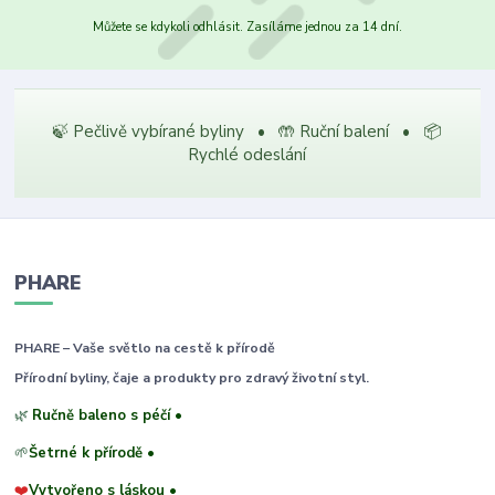
Můžete se kdykoli odhlásit. Zasíláme jednou za 14 dní.
🍃 Pečlivě vybírané byliny • 🤲 Ruční balení • 📦
Rychlé odeslání
PHARE
PHARE – Vaše světlo na cestě k přírodě
Přírodní byliny, čaje a produkty pro zdravý životní styl.
🌿
Ručně baleno s péčí •
🌱
Šetrné k přírodě •
❤️
Vytvořeno s láskou •