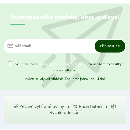
Nepropásněte novinky, akce a slevy!
Přihlásit se
Souhlasím se
zpracováním osobních údajů
za účelem rozesílky
newsletteru.
Můžete se kdykoli odhlásit. Zasíláme jednou za 14 dní.
🍃 Pečlivě vybírané byliny • 🤲 Ruční balení • 📦
Rychlé odeslání