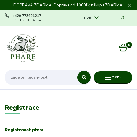
DOPRAVA ZDARMA! Doprava od 1000Kč nákupu ZDARMA!
+420 773601217
CZK
(Po-Pá, 8-14 hod.)
0
0 Kč
Menu
Registrace
Registrovat přes: