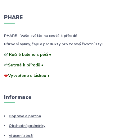
PHARE
PHARE – Vaše světlo na cestě k přírodě
Přírodní byliny, čaje a produkty pro zdravý životní styl.
🌿
Ručně baleno s péčí •
🌱
Šetrné k přírodě •
❤️
Vytvořeno s láskou •
Informace
Doprava a platba
Obchodní podmínky
Vrácení zboží