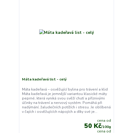
Máta kadeřavá list - celý
Máta kadeřavá – osvěžující bylina pro trávení a klid
Máta kadeřavá je jemnější variantou klasické máty
peprné, která vyniká svou svěží chutí a příznivými
účinky na trávení a nervový systém. Pomáhá při
nadýmání, žaludečních potížích i stresu. Je oblíbená
v čajích i osvěžujících nápojích a díky své je...
cena od
50 Kč
/
100g
cena od