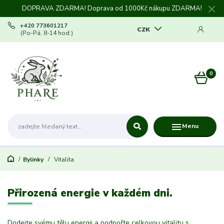
DOPRAVA ZDARMA! Doprava od 1000Kč nákupu ZDARMA!
+420 773601217
CZK
(Po-Pá, 8-14 hod.)
0
0 Kč
Menu
Bylinky
Vitalita
Přirozená energie v každém dni.
Dodejte svému tělu energii a podpořte celkovou vitalitu s