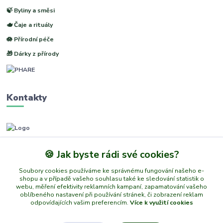
🍃 Byliny a směsi
🫖 Čaje a rituály
🪷 Přírodní péče
🎁 Dárky z přírody
Kontakty
www.phare.cz
🍪 Jak byste rádi své cookies?
+420 773601217
Soubory cookies používáme ke správnému fungování našeho e-
(Po-Pá, 8-14 hod.)
shopu a v případě vašeho souhlasu také ke sledování statistik o
webu, měření efektivity reklamních kampaní, zapamatování vašeho
info@phare.cz
oblíbeného nastavení při používání stránek, či zobrazení reklam
odpovídajících vašim preferencím.
Více k využití cookies