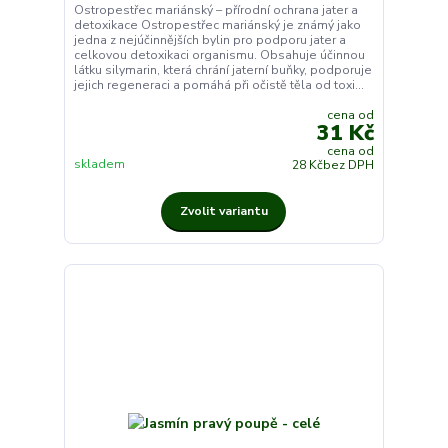
Ostropestřec mariánský – přírodní ochrana jater a
detoxikace Ostropestřec mariánský je známý jako
jedna z nejúčinnějších bylin pro podporu jater a
celkovou detoxikaci organismu. Obsahuje účinnou
látku silymarin, která chrání jaterní buňky, podporuje
jejich regeneraci a pomáhá při očistě těla od toxi...
cena od
31 Kč
cena od
skladem
28 Kč
bez DPH
Zvolit variantu