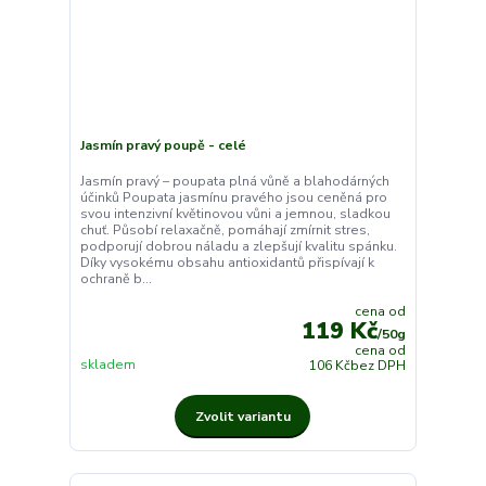
Jasmín pravý poupě - celé
Jasmín pravý – poupata plná vůně a blahodárných
účinků Poupata jasmínu pravého jsou ceněná pro
svou intenzivní květinovou vůni a jemnou, sladkou
chuť. Působí relaxačně, pomáhají zmírnit stres,
podporují dobrou náladu a zlepšují kvalitu spánku.
Díky vysokému obsahu antioxidantů přispívají k
ochraně b...
cena od
119 Kč
/
50g
cena od
skladem
106 Kč
bez DPH
Zvolit variantu