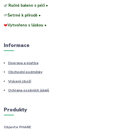
🌿
Ručně baleno s péčí •
🌱
Šetrné k přírodě •
❤️
Vytvořeno s láskou •
Informace
Doprava a platba
Obchodní podmínky
Vrácení zboží
Ochrana osobních údajů
Produkty
Objevte PHARE