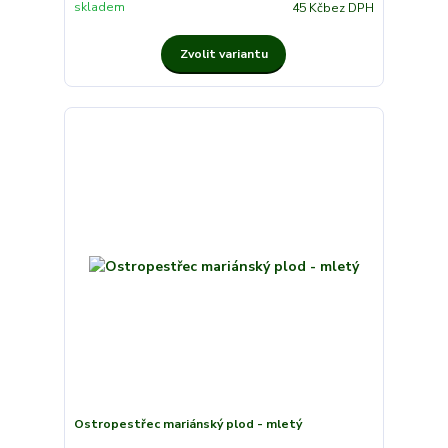
skladem
45 Kč
bez DPH
Zvolit variantu
Ostropestřec mariánský plod - mletý