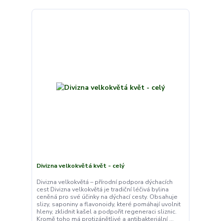
Divizna velkokvětá květ - celý
Divizna velkokvětá – přírodní podpora dýchacích
cest Divizna velkokvětá je tradiční léčivá bylina
ceněná pro své účinky na dýchací cesty. Obsahuje
slizy, saponiny a flavonoidy, které pomáhají uvolnit
hleny, zklidnit kašel a podpořit regeneraci sliznic.
Kromě toho má protizánětlivé a antibakteriální ...