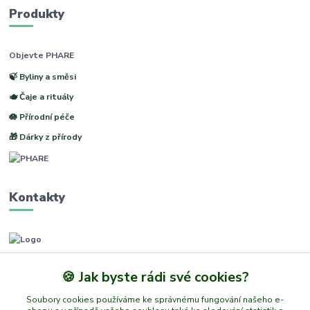
Produkty
Objevte PHARE
🍃 Byliny a směsi
🫖 Čaje a rituály
🪷 Přírodní péče
🎁 Dárky z přírody
Kontakty
www.phare.cz
🍪 Jak byste rádi své cookies?
+420 773601217
Soubory cookies používáme ke správnému fungování našeho e-
(Po-Pá, 8-14 hod.)