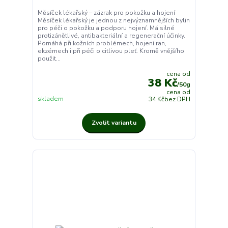
Měsíček lékařský – zázrak pro pokožku a hojení
Měsíček lékařský je jednou z nejvýznamnějších bylin
pro péči o pokožku a podporu hojení. Má silné
protizánětlivé, antibakteriální a regenerační účinky.
Pomáhá při kožních problémech, hojení ran,
ekzémech i při péči o citlivou pleť. Kromě vnějšího
použit...
cena od
38 Kč
/
50g
cena od
skladem
34 Kč
bez DPH
Zvolit variantu