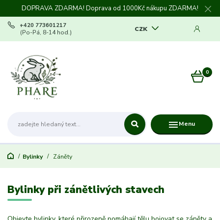
DOPRAVA ZDARMA! Doprava od 1000Kč nákupu ZDARMA!
+420 773601217
CZK
(Po-Pá, 8-14 hod.)
0
0 Kč
Menu
Bylinky
Záněty
Bylinky při zánětlivých stavech
Objevte bylinky, které přirozeně pomáhají tělu bojovat se záněty a