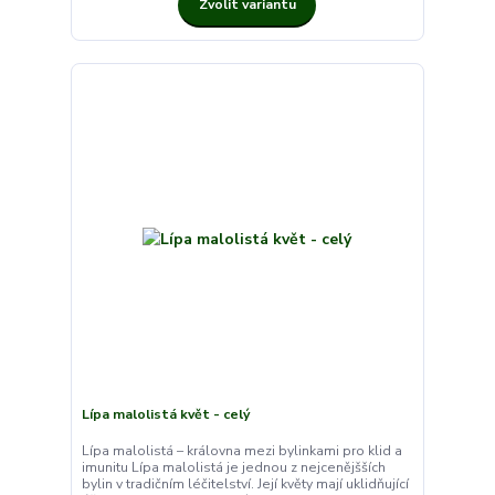
Zvolit variantu
Lípa malolistá květ - celý
Lípa malolistá – královna mezi bylinkami pro klid a
imunitu Lípa malolistá je jednou z nejcenějšších
bylin v tradičním léčitelství. Její květy mají uklidňující