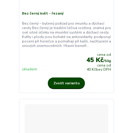
Bez černý květ - řezaný
Bez černý – bylinný poklad pro imunitu a dýchací
cesty Bez černý je tradiční léčivá rostlina, známá pro
své silné účinky na imunitní systém a dýchací cesty.
Květy i plody jsou bohaté na antioxidanty, podporují
pocení při horečce a pomáhají při kašli, nachlazení a
virových onemocněních. Hlavní benefi...
cena od
45 Kč
/
50g
cena od
skladem
40 Kč
bez DPH
Zvolit variantu