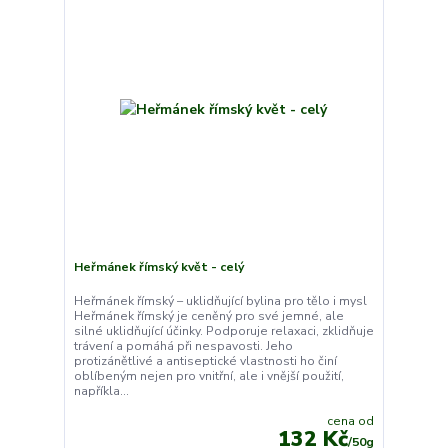
Heřmánek římský květ - celý
Heřmánek římský – uklidňující bylina pro tělo i mysl
Heřmánek římský je ceněný pro své jemné, ale
silné uklidňující účinky. Podporuje relaxaci, zklidňuje
trávení a pomáhá při nespavosti. Jeho
protizánětlivé a antiseptické vlastnosti ho činí
oblíbeným nejen pro vnitřní, ale i vnější použití,
napříkla...
cena od
132 Kč
/
50g