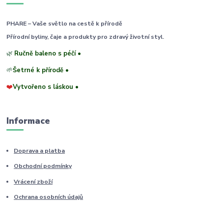
PHARE – Vaše světlo na cestě k přírodě
Přírodní byliny, čaje a produkty pro zdravý životní styl.
🌿
Ručně baleno s péčí •
🌱
Šetrné k přírodě •
❤️
Vytvořeno s láskou •
Informace
Doprava a platba
Obchodní podmínky
Vrácení zboží
Ochrana osobních údajů