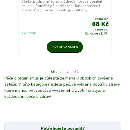
účinky, podporují zdraví dýchacích cest a posilují
imunitu. Pomáhá při nachlazení, kašli, horečce i
stresu. Čaj z lipového květu je oblíbený...
cena od
68 Kč
cena od
skladem
61 Kč
bez DPH
Zvolit variantu
strana
z 1
Péče o organismus je důležitá zejména v obdobích zvýšené
zátěže. V této kategorii najdete pečlivě vybrané doplňky stravy,
které mohou být součástí vyváženého životního stylu a
každodenní péče o zdraví.
Potřebujete poradit?