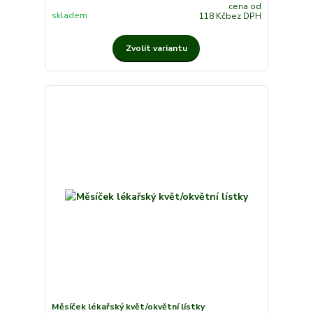
cena od
skladem
118 Kč
bez DPH
Zvolit variantu
Měsíček lékařský květ/okvětní lístky