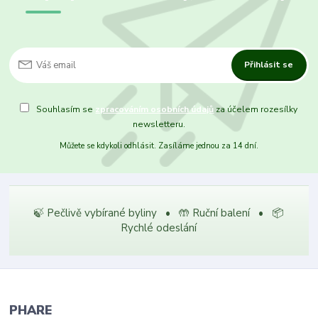
Přihlásit se
Souhlasím se
zpracováním osobních údajů
za účelem rozesílky
newsletteru.
Můžete se kdykoli odhlásit. Zasíláme jednou za 14 dní.
🍃 Pečlivě vybírané byliny • 🤲 Ruční balení • 📦
Rychlé odeslání
PHARE