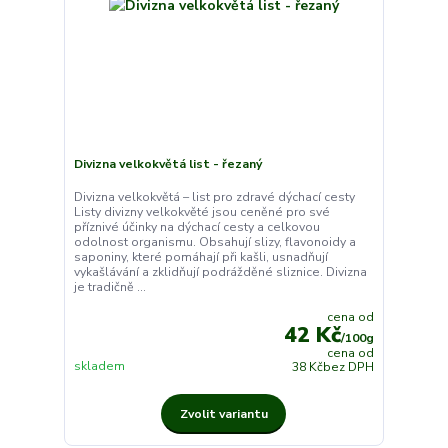
Divizna velkokvětá list - řezaný
Divizna velkokvětá – list pro zdravé dýchací cesty
Listy divizny velkokvěté jsou ceněné pro své
příznivé účinky na dýchací cesty a celkovou
odolnost organismu. Obsahují slizy, flavonoidy a
saponiny, které pomáhají při kašli, usnadňují
vykašlávání a zklidňují podrážděné sliznice. Divizna
je tradičně ...
cena od
42 Kč
/
100g
cena od
skladem
38 Kč
bez DPH
Zvolit variantu