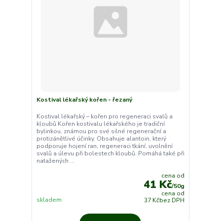
Kostival lékařský kořen - řezaný
Kostival lékařský – kořen pro regeneraci svalů a
kloubů Kořen kostivalu lékařského je tradiční
bylinkou, známou pro své silné regenerační a
protizánětlivé účinky. Obsahuje alantoin, který
podporuje hojení ran, regeneraci tkání, uvolnění
svalů a úlevu při bolestech kloubů. Pomáhá také při
natažených ...
cena od
41 Kč
/
50g
cena od
skladem
37 Kč
bez DPH