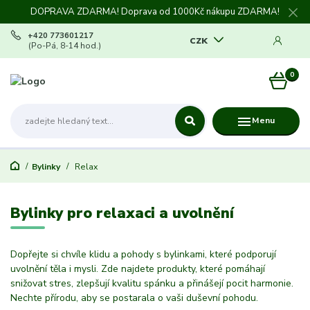
DOPRAVA ZDARMA! Doprava od 1000Kč nákupu ZDARMA!
+420 773601217
CZK
(Po-Pá, 8-14 hod.)
0
0 Kč
Menu
Bylinky
Relax
Bylinky pro relaxaci a uvolnění
Dopřejte si chvíle klidu a pohody s bylinkami, které podporují
uvolnění těla i mysli. Zde najdete produkty, které pomáhají
snižovat stres, zlepšují kvalitu spánku a přinášejí pocit harmonie.
Nechte přírodu, aby se postarala o vaši duševní pohodu.