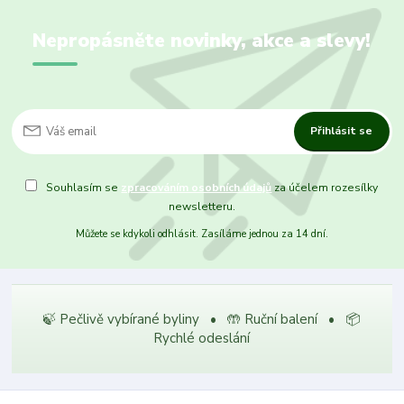
Nepropásněte novinky, akce a slevy!
Přihlásit se
Souhlasím se
zpracováním osobních údajů
za účelem rozesílky
newsletteru.
Můžete se kdykoli odhlásit. Zasíláme jednou za 14 dní.
🍃 Pečlivě vybírané byliny • 🤲 Ruční balení • 📦
Rychlé odeslání