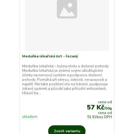
Meduňka lékařská list - řezaný
Meduňka lékařská – bylina klidu a duševní pohody
Meduňka lékařská je známá svými uklidňujícími
účinky na nervový systém a podporou duševní
pohody. Pomáhá při stresu, úzkosti, nespavosti a
napětí. Má také pozitivní vliv na trávení, podporuje
zdravý spánek a působí jako přírodní antioxidant.
Hlavní be...
cena od
57 Kč
/
50g
cena od
skladem
51 Kč
bez DPH
Zvolit variantu