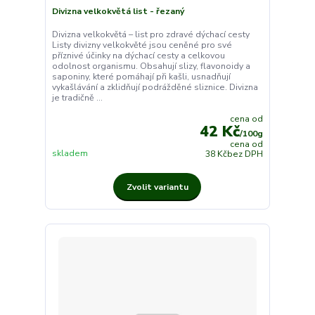
Divizna velkokvětá list - řezaný
Divizna velkokvětá – list pro zdravé dýchací cesty
Listy divizny velkokvěté jsou ceněné pro své
příznivé účinky na dýchací cesty a celkovou
odolnost organismu. Obsahují slizy, flavonoidy a
saponiny, které pomáhají při kašli, usnadňují
vykašlávání a zklidňují podrážděné sliznice. Divizna
je tradičně ...
cena od
42 Kč
/
100g
cena od
skladem
38 Kč
bez DPH
Zvolit variantu