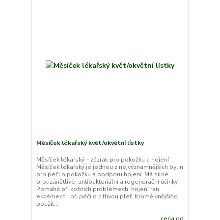
Měsíček lékařský květ/okvětní lístky
Měsíček lékařský – zázrak pro pokožku a hojení
Měsíček lékařský je jednou z nejvýznamnějších bylin
pro péči o pokožku a podporu hojení. Má silné
protizánětlivé, antibakteriální a regenerační účinky.
Pomáhá při kožních problémech, hojení ran,
ekzémech i při péči o citlivou pleť. Kromě vnějšího
použit...
cena od