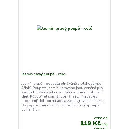
Jasmín pravý poupě - celé
Jasmín pravý – poupata plná vůně a blahodárných
účinků Poupata jasmínu pravého jsou ceněná pro
svou intenzivní květinovou vůni a jemnou, sladkou
chuť. Působí relaxačně, pomáhají zmírnit stres,
podporují dobrou náladu a zlepšují kvalitu spánku.
Díky vysokému obsahu antioxidantů přispívají k
ochraně b...
cena od
119 Kč
/
50g
cena od