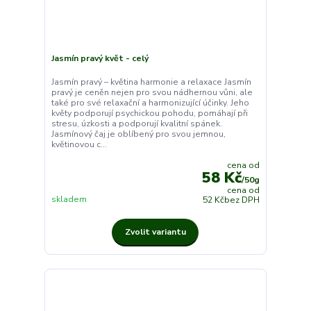
Jasmín pravý květ - celý
Jasmín pravý – květina harmonie a relaxace Jasmín
pravý je ceněn nejen pro svou nádhernou vůni, ale
také pro své relaxační a harmonizující účinky. Jeho
květy podporují psychickou pohodu, pomáhají při
stresu, úzkosti a podporují kvalitní spánek.
Jasmínový čaj je oblíbený pro svou jemnou,
květinovou c...
cena od
58 Kč
/
50g
cena od
skladem
52 Kč
bez DPH
Zvolit variantu