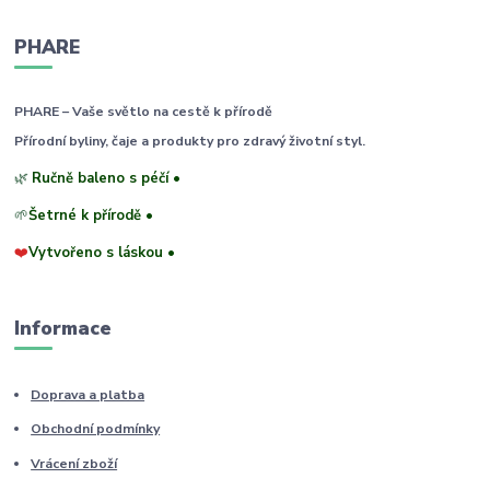
PHARE
PHARE – Vaše světlo na cestě k přírodě
Přírodní byliny, čaje a produkty pro zdravý životní styl.
🌿
Ručně baleno s péčí •
🌱
Šetrné k přírodě •
❤️
Vytvořeno s láskou •
Informace
Doprava a platba
Obchodní podmínky
Vrácení zboží