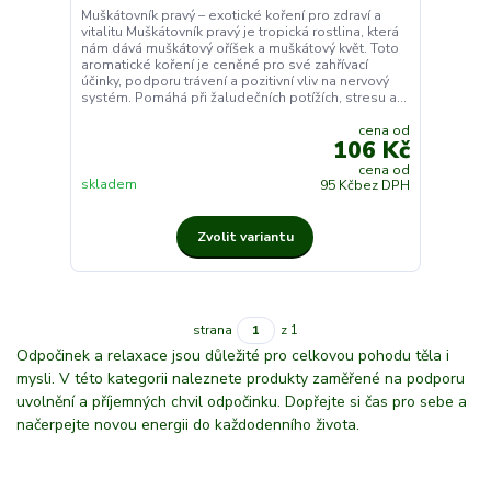
Muškátovník pravý – exotické koření pro zdraví a
vitalitu Muškátovník pravý je tropická rostlina, která
nám dává muškátový oříšek a muškátový květ. Toto
aromatické koření je ceněné pro své zahřívací
účinky, podporu trávení a pozitivní vliv na nervový
systém. Pomáhá při žaludečních potížích, stresu a...
cena od
106 Kč
cena od
skladem
95 Kč
bez DPH
Zvolit variantu
strana
z 1
Odpočinek a relaxace jsou důležité pro celkovou pohodu těla i
mysli. V této kategorii naleznete produkty zaměřené na podporu
uvolnění a příjemných chvil odpočinku. Dopřejte si čas pro sebe a
načerpejte novou energii do každodenního života.