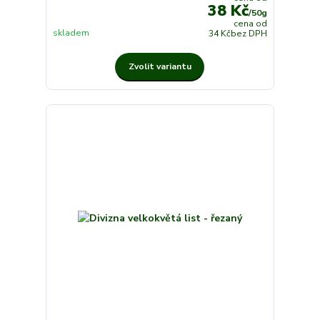
38 Kč
/
50g
cena od
skladem
34 Kč
bez DPH
Zvolit variantu