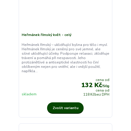
Heřmánek římský květ - celý
Heřmánek římský – uklidňující bylina pro tělo i mysl
Heřmánek římský je ceněný pro své jemné, ale
silné uklidňující účinky. Podporuje relaxaci, zklidňuje
trávení a pomáhá při nespavosti. Jeho
protizánětlivé a antiseptické vlastnosti ho činí
oblíbeným nejen pro vnitřní, ale i vnější použití,
napříkla...
cena od
132 Kč
/
50g
cena od
skladem
118 Kč
bez DPH
Zvolit variantu