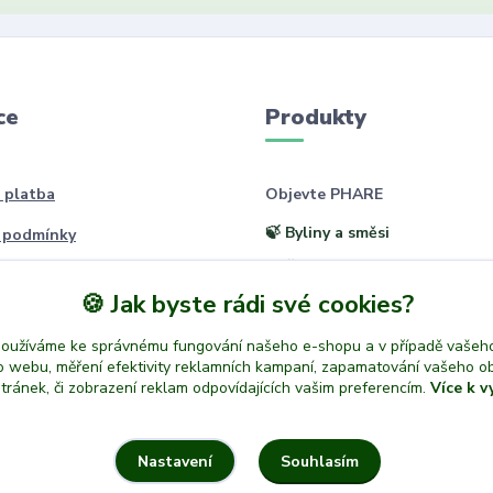
ce
Produkty
 platba
Objevte PHARE
🍃 Byliny a směsi
 podmínky
🫖 Čaje a rituály
oží
🍪 Jak byste rádi své cookies?
🪷 Přírodní péče
sobních údajů
🎁 Dárky z přírody
používáme ke správnému fungování našeho e-shopu a v případě vašeho
k o webu, měření efektivity reklamních kampaní, zapamatování vašeho o
stránek, či zobrazení reklam odpovídajících vašim preferencím.
Více k v
Souhlasím
Nastavení