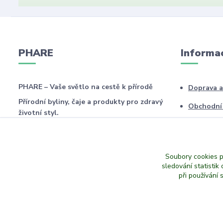
PHARE
Informa
PHARE – Vaše světlo na cestě k přírodě
Doprava a
Přírodní byliny, čaje a produkty pro zdravý
Obchodní
životní styl.
Vrácení zb
🌿
Ručně baleno s péčí •
Ochrana o
🌱
Šetrné k přírodě •
Soubory cookies 
sledování statisti
❤️
Vytvořeno s láskou •
při používání 