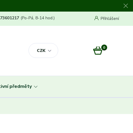
773601217
(Po-Pá, 8-14 hod.)
Přihlášení
0
0 Kč
CZK
ivní předměty