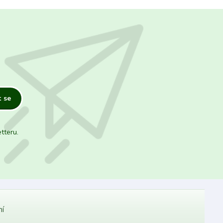
t se
tteru.
ní