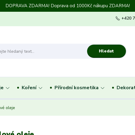
DOPRAVA ZDARMA! Doprava od 1000Kč nákupu ZDARMA!
+420 
Hledat
je
Koření
Přírodní kosmetika
Dekorat
vé oleje
ové oleje