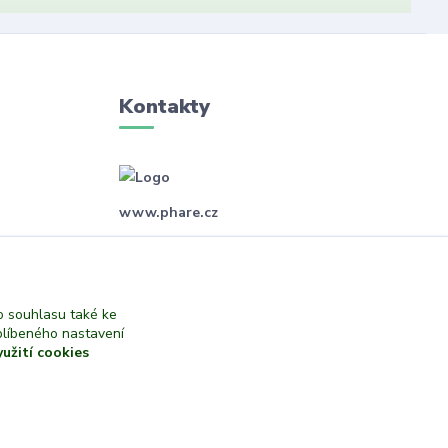
Kontakty
www.phare.cz
+420 773601217
(Po-Pá, 8-14 hod.)
 souhlasu také ke
info@phare.cz
blíbeného nastavení
yužití cookies