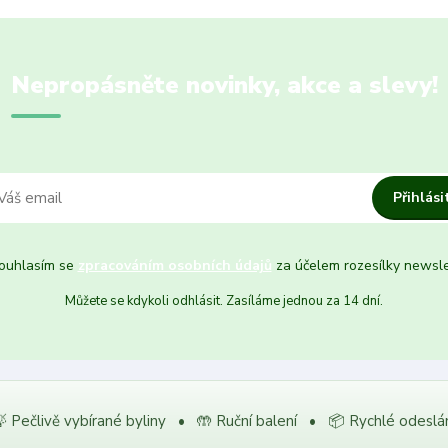
Nepropásněte novinky, akce a slevy!
Přihlási
uhlasím se
zpracováním osobních údajů
za účelem rozesílky newsle
Můžete se kdykoli odhlásit. Zasíláme jednou za 14 dní.
 Pečlivě vybírané byliny • 🤲 Ruční balení • 📦 Rychlé odeslá