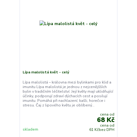
Lípa malolistá květ - celý
Lípa malolistá – královna mezi bylinkami pro klid a
imunitu Lípa malolistá je jednou z nejcenějšších
bylin v tradičním léčitelství. Její květy mají uklidňující
účinky, podporují zdraví dýchacích cest a posilují
imunitu. Pomáhá při nachlazení, kašli, horečce i
stresu. Čaj z lipového květu je oblíbený...
cena od
68 Kč
cena od
skladem
61 Kč
bez DPH