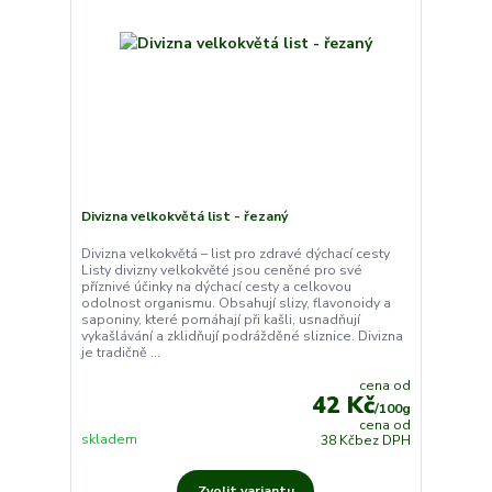
Divizna velkokvětá list - řezaný
Divizna velkokvětá – list pro zdravé dýchací cesty
Listy divizny velkokvěté jsou ceněné pro své
příznivé účinky na dýchací cesty a celkovou
odolnost organismu. Obsahují slizy, flavonoidy a
saponiny, které pomáhají při kašli, usnadňují
vykašlávání a zklidňují podrážděné sliznice. Divizna
je tradičně ...
cena od
42 Kč
/
100g
cena od
skladem
38 Kč
bez DPH
Zvolit variantu