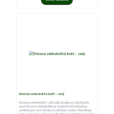
Divizna velkokvětá květ - celý
Divizna velkokvětá – přírodní podpora dýchacích
cest Divizna velkokvětá je tradiční léčivá bylina
ceněná pro své účinky na dýchací cesty. Obsahuje
slizy, saponiny a flavonoidy, které pomáhají uvolnit