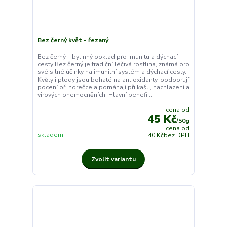
Bez černý květ - řezaný
Bez černý – bylinný poklad pro imunitu a dýchací
cesty Bez černý je tradiční léčivá rostlina, známá pro
své silné účinky na imunitní systém a dýchací cesty.
Květy i plody jsou bohaté na antioxidanty, podporují
pocení při horečce a pomáhají při kašli, nachlazení a
virových onemocněních. Hlavní benefi...
cena od
45 Kč
/
50g
cena od
skladem
40 Kč
bez DPH
Zvolit variantu