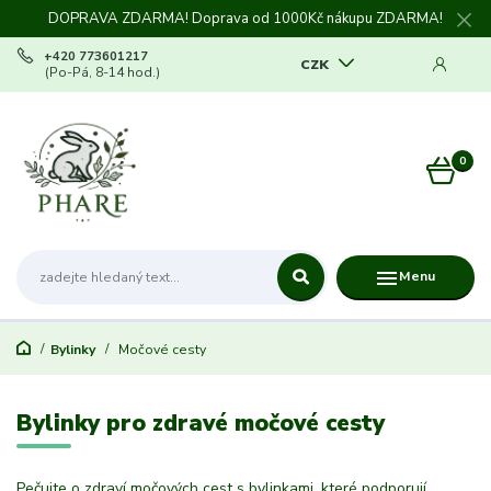
DOPRAVA ZDARMA! Doprava od 1000Kč nákupu ZDARMA!
+420 773601217
CZK
(Po-Pá, 8-14 hod.)
0
0 Kč
Menu
Bylinky
Močové cesty
Bylinky pro zdravé močové cesty
Pečujte o zdraví močových cest s bylinkami, které podporují