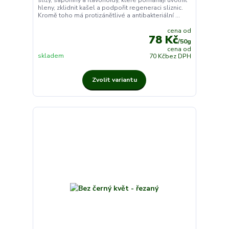
hleny, zklidnit kašel a podpořit regeneraci sliznic.
Kromě toho má protizánětlivé a antibakteriální ...
cena od
78 Kč
/
50g
cena od
skladem
70 Kč
bez DPH
Zvolit variantu