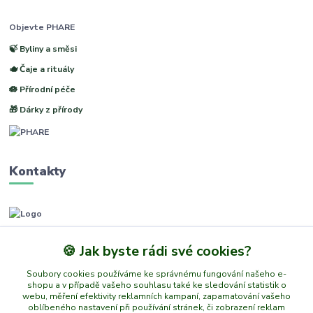
Objevte PHARE
🍃 Byliny a směsi
🫖 Čaje a rituály
🪷 Přírodní péče
🎁 Dárky z přírody
Kontakty
www.phare.cz
🍪 Jak byste rádi své cookies?
+420 773601217
Soubory cookies používáme ke správnému fungování našeho e-
(Po-Pá, 8-14 hod.)
shopu a v případě vašeho souhlasu také ke sledování statistik o
webu, měření efektivity reklamních kampaní, zapamatování vašeho
info@phare.cz
oblíbeného nastavení při používání stránek, či zobrazení reklam