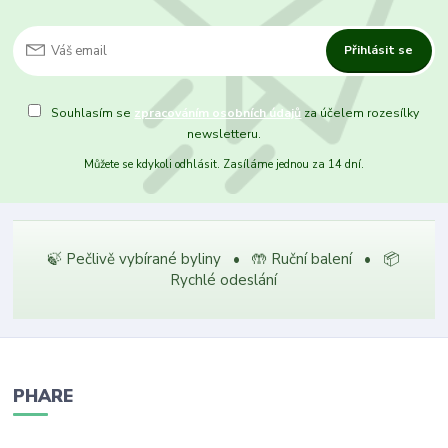
Přihlásit se
Souhlasím se
zpracováním osobních údajů
za účelem rozesílky
newsletteru.
Můžete se kdykoli odhlásit. Zasíláme jednou za 14 dní.
🍃 Pečlivě vybírané byliny • 🤲 Ruční balení • 📦
Rychlé odeslání
PHARE