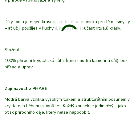
v přírodě v rovnováze a synergii.
Díky tomu je nejen krásná, ale také harmonická pro tělo i smysly
– ať už ji použiješ v kuchyni, nebo jako součást rituálů krásy.
Složení:
100% přírodní krystalická sůl z Íránu (modrá kamenná sůl), bez
přísad a úprav.
Zajímavost z PHARE
:
Modrá barva vznikla vysokým tlakem a strukturálním posunem v
krystalech během milionů let. Každý kousek je jedinečný – jako
otisk přírodního děje, který nelze napodobit.