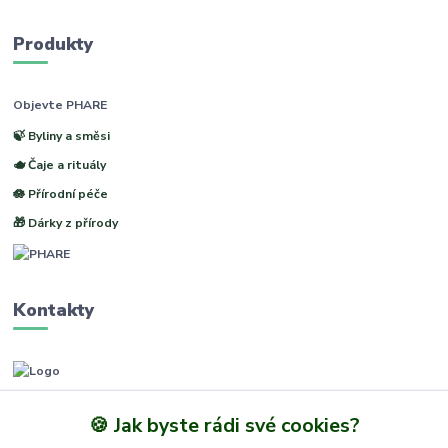
Produkty
Objevte PHARE
🍃 Byliny a směsi
🫖 Čaje a rituály
🪷 Přírodní péče
🎁 Dárky z přírody
Kontakty
www.phare.cz
🍪 Jak byste rádi své cookies?
+420 773601217