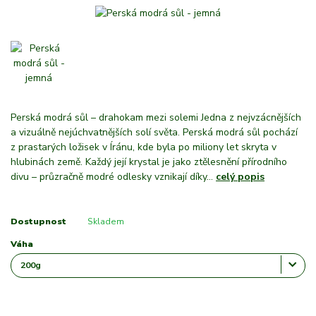
Perská modrá sůl – drahokam mezi solemi Jedna z nejvzácnějších
a vizuálně nejúchvatnějších solí světa. Perská modrá sůl pochází
z prastarých ložisek v Íránu, kde byla po miliony let skryta v
hlubinách země. Každý její krystal je jako ztělesnění přírodního
divu – průzračně modré odlesky vznikají díky...
celý popis
Dostupnost
Skladem
Váha