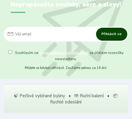
Nepropásněte novinky, akce a slevy!
Přihlásit se
Souhlasím se
zpracováním osobních údajů
za účelem rozesílky
newsletteru.
Můžete se kdykoli odhlásit. Zasíláme jednou za 14 dní.
🍃 Pečlivě vybírané byliny • 🤲 Ruční balení • 📦
Rychlé odeslání