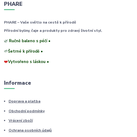
PHARE
PHARE – Vaše světlo na cestě k přírodě
Přírodní byliny, čaje a produkty pro zdravý životní styl.
🌿
Ručně baleno s péčí •
🌱
Šetrné k přírodě •
❤️
Vytvořeno s láskou •
Informace
Doprava a platba
Obchodní podmínky
Vrácení zboží
Ochrana osobních údajů