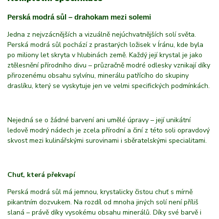
erská modrá sůl – drahokam mezi solemi
P
Jedna z nejvzácnějších a vizuálně nejúchvatnějších solí světa.
Perská modrá sůl pochází z prastarých ložisek v Íránu, kde byla
po miliony let skryta v hlubinách země. Každý její krystal je jako
ztělesnění přírodního divu – průzračně modré odlesky vznikají díky
přirozenému obsahu sylvínu, minerálu patřícího do skupiny
draslíku, který se vyskytuje jen ve velmi specifických podmínkách.
Nejedná se o žádné barvení ani umělé úpravy – její unikátní
ledově modrý nádech je zcela přírodní a činí z této soli opravdový
skvost mezi kulinářskými surovinami i sběratelskými specialitami.
Chuť, která překvapí
Perská modrá sůl má jemnou, krystalicky čistou chuť s mírně
pikantním dozvukem. Na rozdíl od mnoha jiných solí není příliš
slaná – právě díky vysokému obsahu minerálů. Díky své barvě i