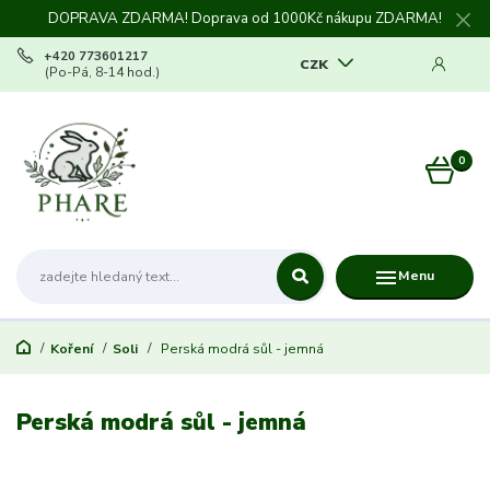
DOPRAVA ZDARMA! Doprava od 1000Kč nákupu ZDARMA!
+420 773601217
CZK
(Po-Pá, 8-14 hod.)
0
0 Kč
Menu
Koření
Soli
Perská modrá sůl - jemná
Perská modrá sůl - jemná