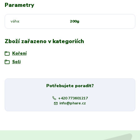
Parametry
váha
200g
Zboží zařazeno v kategoriích
Koření
Soli
Potřebujete poradit?
+420 773601217
info@phare.cz