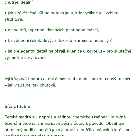
chuti je ideální:
• jako závěrečná sůl na hotová jídla, kde vynikne její vzhled i
struktura,
• do salátů, tapenád, domácích pest nebo másel,
• k ozdobení čokoládových dezertů, karamelu nebo sýrů,
• jako elegantní detail na okraji sklenice u koktejlu – pro skutečně
výjimečné servírování.
Její křupavá textura a lehká mineralita dodají pokrmu nový rozměr
– jak vizuálně, tak chuťově.
Síla z hlubin
Perská modrá sůl neprošla žádnou chemickou rafinací. Je ručně
těžená a tříděná, s maximální péčí a úctou k původu. Obsahuje
přirozený podíl minerálů jako je draslík, hořčík a vápník, které jsou