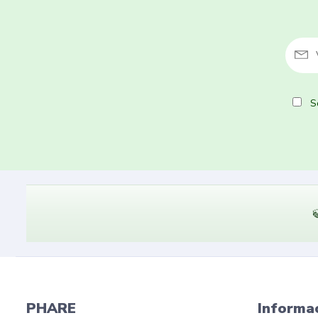
So

PHARE
Informa