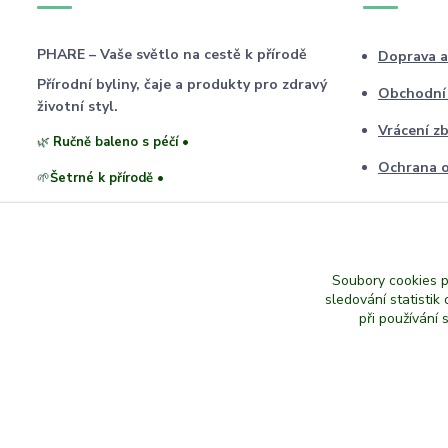
PHARE – Vaše světlo na cestě k přírodě
Doprava a
Přírodní byliny, čaje a produkty pro zdravý
Obchodní
životní styl.
Vrácení zb
🌿
Ručně baleno s péčí •
Ochrana o
🌱
Šetrné k přírodě •
❤️
Vytvořeno s láskou •
Soubory cookies 
sledování statisti
při používání 
© 2026 PHARE – Všechna práva vyhrazena