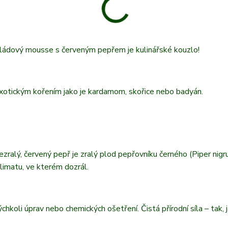
oládový mousse s červeným pepřem je kulinářské kouzlo!
 exotickým kořením jako je kardamom, skořice nebo badyán.
ezralý, červený pepř je zralý plod pepřovníku černého (Piper nigr
limatu, ve kterém dozrál.
hkoli úprav nebo chemických ošetření. Čistá přírodní síla – tak, ja