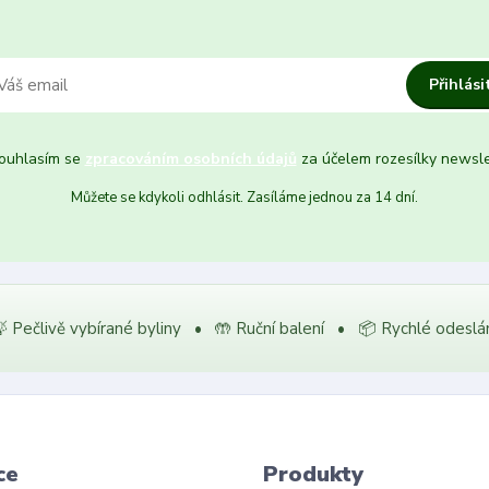
Přihlási
uhlasím se
zpracováním osobních údajů
za účelem rozesílky newsle
Můžete se kdykoli odhlásit. Zasíláme jednou za 14 dní.
 Pečlivě vybírané byliny • 🤲 Ruční balení • 📦 Rychlé odeslá
ce
Produkty