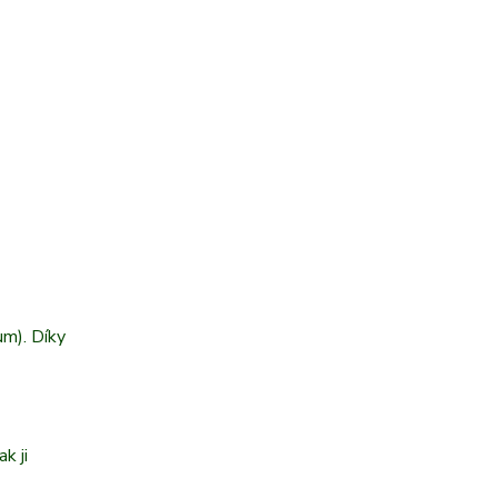
um). Díky
k ji