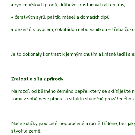
• ryb, mořských plodů, drůbeže i rostlinných alternativ,
• čerstvých sýrů, paštik, másel a domácích dipů,
• dezertů s ovocem, čokoládou nebo vanilkou – třeba čok
Je to dokonalý kontrast k jemným chutím a krásně ladí i s
Zralost a síla z přírody
Na rozdíl od běžného černého pepře, který se sklízí ještě n
tomu v sobě nese plnost a vitalitu slunečně prozářeného k
Naše kuličky jsou celé, neporušené a ručně tříděné, bez jakýc
stvořila země.