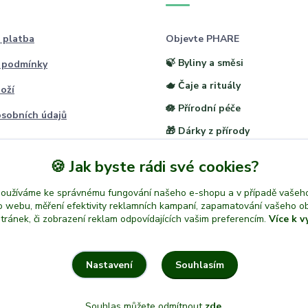
 platba
Objevte PHARE
🍃 Byliny a směsi
 podmínky
🫖 Čaje a rituály
oží
🪷 Přírodní péče
sobních údajů
🎁 Dárky z přírody
🍪 Jak byste rádi své cookies?
používáme ke správnému fungování našeho e-shopu a v případě vašeho
k o webu, měření efektivity reklamních kampaní, zapamatování vašeho o
stránek, či zobrazení reklam odpovídajících vašim preferencím.
Více k v
Souhlasím
Nastavení
Souhlas můžete odmítnout
zde
.