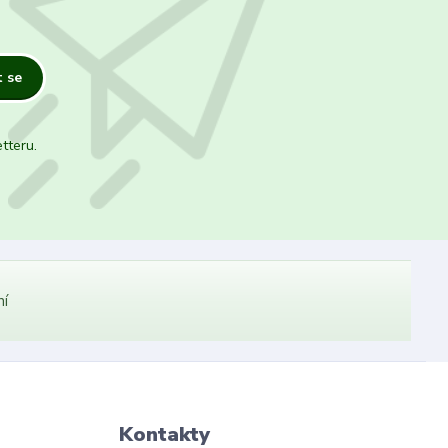
t se
tteru.
ní
Kontakty