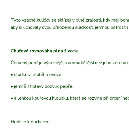
Tyto vzácné kuličky se sklízejí v plné zralosti, kdy mají b
aby si uchovaly svou přirozenou sladkost, jemnou ostrost i 
Chuťová rovnováha plná života
Červený pepř je výraznější a aromatičtější než jeho zelený 
• sladkost zralého ovoce,
• jemně štiplavý dozvuk pepře,
• a lehkou kouřovou hloubku, která se rozvine při drcení neb
Hodí se k dochucení: