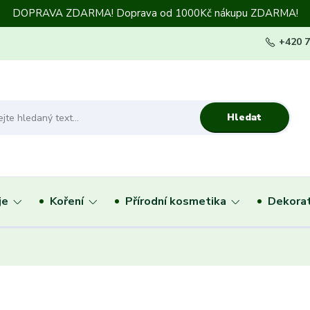
DOPRAVA ZDARMA! Doprava od 1000Kč nákupu ZDARMA!
+420 
Hledat
je
Koření
Přírodní kosmetika
Dekorat