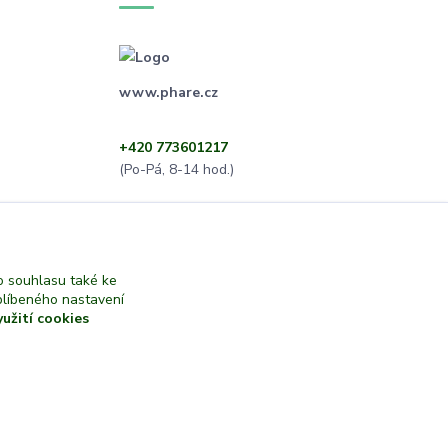
www.phare.cz
+420 773601217
(Po-Pá, 8-14 hod.)
info@phare.cz
 souhlasu také ke
blíbeného nastavení
yužití cookies
Vytvořeno na
Eshop-rychle.cz