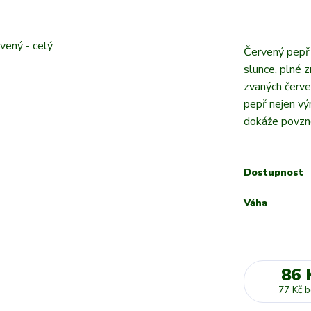
Červený pepř
slunce, plné z
zvaných červe
pepř nejen výr
dokáže povzné
Dostupnost
Váha
86 
77 Kč
b