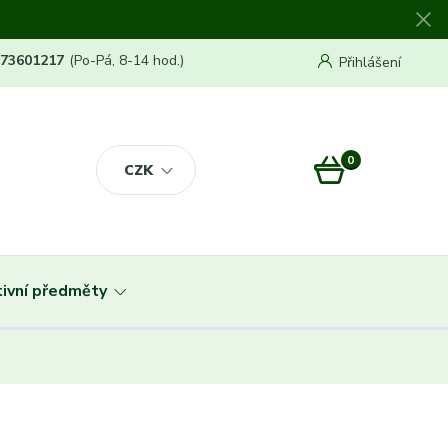
773601217
(Po-Pá, 8-14 hod.)
Přihlášení
0
0 Kč
CZK
ivní předměty