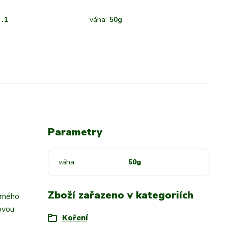
.1
váha:
50g
Parametry
váha
50g
Zboží zařazeno v kategoriích
erného
novou
Koření