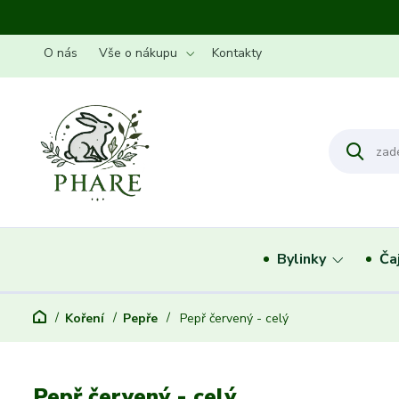
O nás
Vše o nákupu
Kontakty
Bylinky
Ča
Koření
Pepře
Pepř červený - celý
Pepř červený - celý