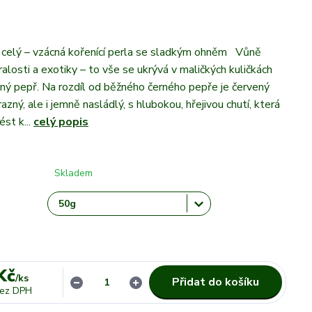
 celý – vzácná kořenící perla se sladkým ohněm Vůně
ralosti a exotiky – to vše se ukrývá v maličkých kuličkách
ný pepř. Na rozdíl od běžného černého pepře je červený
azný, ale i jemně nasládlý, s hlubokou, hřejivou chutí, která
st k...
celý popis
Skladem
Kč
/
ks
Přidat do košíku
ez DPH