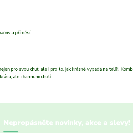
rviv a příměsí.
en pro svou chuť, ale i pro to, jak krásně vypadá na talíři. Komb
ásu, ale i harmonii chutí.
Nepropásněte novinky, akce a slevy!