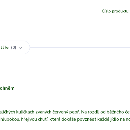
Číslo produktu:
táře
0
m ohněm
maličkých kuličkách zvaných červený pepř. Na rozdíl od běžného č
s hlubokou, hřejivou chutí, která dokáže povznést každé jídlo na 