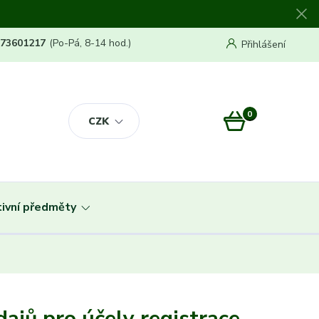
773601217
(Po-Pá, 8-14 hod.)
Přihlášení
0
0 Kč
CZK
ivní předměty
ajů pro účely registrace