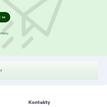
t se
tteru.
ní
Kontakty