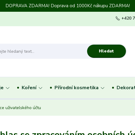
DOPRAVA ZDARMA! Doprava od 1000Kč nákupu ZDARMA!
+420 
Hledat
je
Koření
Přírodní kosmetika
Dekorat
ce uživatelského účtu
hlas se zpracováním osobních úd