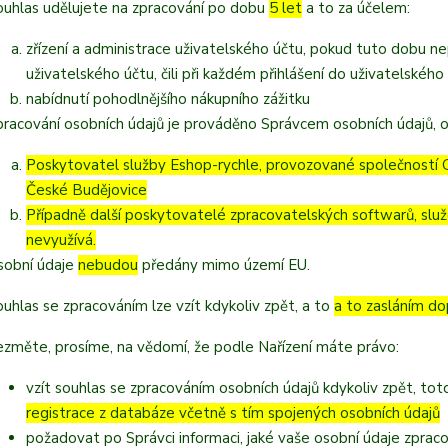
ouhlas udělujete na zpracování po dobu
5 let
a to za účelem:
zřízení a administrace uživatelského účtu, pokud tuto dobu n
uživatelského účtu, čili při každém přihlášení do uživatelského
nabídnutí pohodlnějšího nákupního zážitku
pracování osobních údajů je prováděno Správcem osobních údajů, o
Poskytovatel služby Eshop-rychle, provozované společností G
České Budějovice
Případně další poskytovatelé zpracovatelských softwarů, služ
nevyužívá.
sobní údaje
nebudou
předány mimo území EU.
ouhlas se zpracováním lze vzít kdykoliv zpět, a to
a to zasláním do
ezměte, prosíme, na vědomí, že podle Nařízení máte právo:
vzít souhlas se zpracováním osobních údajů kdykoliv zpět, to
registrace z databáze včetně s tím spojených osobních údajů
požadovat po Správci informaci, jaké vaše osobní údaje zprac