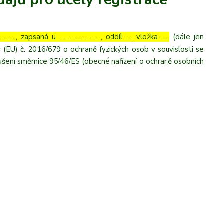
……., zapsaná u ………………… , oddíl …, vložka …..
(dále jen
 (EU) č. 2016/679 o ochraně fyzických osob v souvislosti se
šení směrnice 95/46/ES (obecné nařízení o ochraně osobních