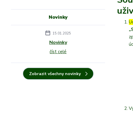
uži
Novinky
U
„
15.01.2025
z
Novinky
úd
číst celé
Zobrazit všechny novinky
V