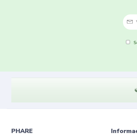
So

PHARE
Informa