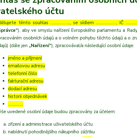
vatelského účtu
dělujete tímto souhlas ……………..., se sídlem ………………, IČ …………
Správce“
), aby ve smyslu nařízení Evropského parlamentu a Rady
pracováním osobních údajů a o volném pohybu těchto údajů a o zru
ajů) (dále jen
„Nařízení“
), zpracovával/a následující osobní údaje:
jméno a příjmení
emailovou adresu
telefonní číslo
fakturační adresu
dodací adresu
historii objednávek
…………..
ýše uvedené osobní údaje budou zpracovány za účelem:
zřízení a administrace uživatelského účtu
nabídnutí pohodlnějšího nákupního zážitku