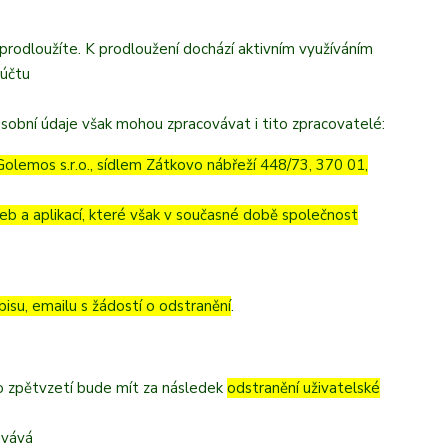
eprodloužíte. K prodloužení dochází aktivním využíváním
 účtu
sobní údaje však mohou zpracovávat i tito zpracovatelé:
olemos s.r.o., sídlem Zátkovo nábřeží 448/73, 370 01,
eb a aplikací, které však v současné době společnost
pisu, emailu s žádostí o odstranění
.
to zpětvzetí bude mít za následek
odstranění uživatelské
ovává