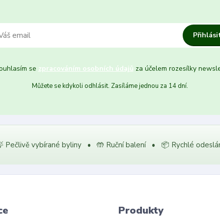
Přihlási
uhlasím se
zpracováním osobních údajů
za účelem rozesílky newsle
Můžete se kdykoli odhlásit. Zasíláme jednou za 14 dní.
 Pečlivě vybírané byliny • 🤲 Ruční balení • 📦 Rychlé odeslá
ce
Produkty