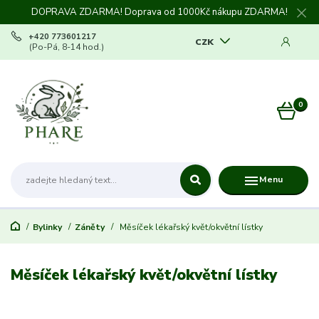
DOPRAVA ZDARMA! Doprava od 1000Kč nákupu ZDARMA!
+420 773601217
CZK
(Po-Pá, 8-14 hod.)
0
0 Kč
Menu
Bylinky
Záněty
Měsíček lékařský květ/okvětní lístky
Měsíček lékařský květ/okvětní lístky