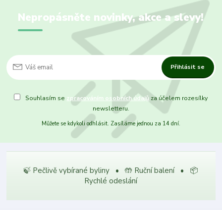
Nepropásněte novinky, akce a slevy!
Přihlásit se
Souhlasím se
zpracováním osobních údajů
za účelem rozesílky
newsletteru.
Můžete se kdykoli odhlásit. Zasíláme jednou za 14 dní.
🍃 Pečlivě vybírané byliny • 🤲 Ruční balení • 📦
Rychlé odeslání