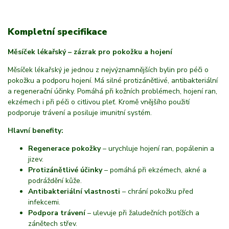
Kompletní specifikace
Měsíček lékařský – zázrak pro pokožku a hojení
Měsíček lékařský je jednou z nejvýznamnějších bylin pro péči o
pokožku a podporu hojení. Má silné protizánětlivé, antibakteriální
a regenerační účinky. Pomáhá při kožních problémech, hojení ran,
ekzémech i při péči o citlivou pleť. Kromě vnějšího použití
podporuje trávení a posiluje imunitní systém.
Hlavní benefity:
Regenerace pokožky
– urychluje hojení ran, popálenin a
jizev.
Protizánětlivé účinky
– pomáhá při ekzémech, akné a
podráždění kůže.
Antibakteriální vlastnosti
– chrání pokožku před
infekcemi.
Podpora trávení
– ulevuje při žaludečních potížích a
zánětech střev.