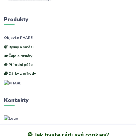
Produkty
Objevte PHARE
🍃 Byliny a směsi
🫖 Čaje a rituály
🪷 Přírodní péče
🎁 Dárky z přírody
Kontakty
www.phare.cz
🍪 Jak byste rádi své cookies?