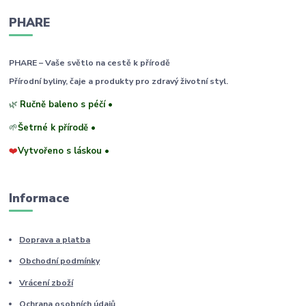
PHARE
PHARE – Vaše světlo na cestě k přírodě
Přírodní byliny, čaje a produkty pro zdravý životní styl.
🌿
Ručně baleno s péčí •
🌱
Šetrné k přírodě •
❤️
Vytvořeno s láskou •
Informace
Doprava a platba
Obchodní podmínky
Vrácení zboží
Ochrana osobních údajů