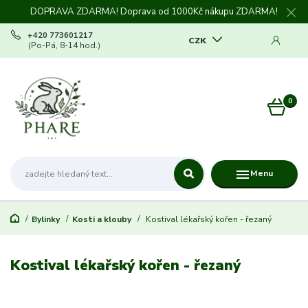
DOPRAVA ZDARMA! Doprava od 1000Kč nákupu ZDARMA!
+420 773601217
CZK
(Po-Pá, 8-14 hod.)
0
0 Kč
Menu
Bylinky
Kosti a klouby
Kostival lékařský kořen - řezaný
Kostival lékařský kořen - řezaný