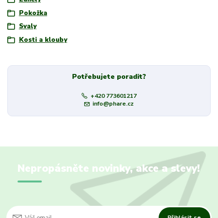
Pokožka
Svaly
Kosti a klouby
Potřebujete poradit?
+420 773601217
info@phare.cz
Nepropásněte novinky, akce a slevy!
Přihlásit se