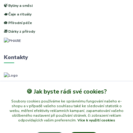
🍃 Byliny a směsi
🫖 Čaje a rituály
🪷 Přírodní péče
🎁 Dárky z přírody
Kontakty
www.phare.cz
🍪 Jak byste rádi své cookies?
+420 773601217
Soubory cookies používáme ke správnému fungování našeho e-
(Po-Pá, 8-14 hod.)
shopu a v případě vašeho souhlasu také ke sledování statistik o
webu, měření efektivity reklamních kampaní, zapamatování vašeho
info@phare.cz
oblíbeného nastavení při používání stránek, či zobrazení reklam
odpovídajících vašim preferencím.
Více k využití cookies