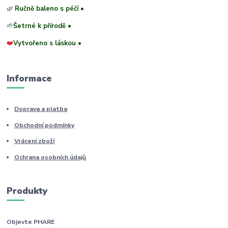
🌿
Ručně baleno s péčí •
🌱
Šetrné k přírodě •
❤️
Vytvořeno s láskou •
Informace
Doprava a platba
Obchodní podmínky
Vrácení zboží
Ochrana osobních údajů
Produkty
Objevte PHARE