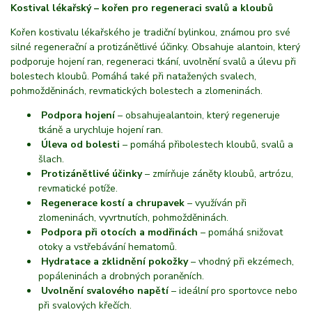
Kostival lékařský – kořen pro regeneraci svalů a kloubů
Kořen kostivalu lékařského je tradiční bylinkou, známou pro své
silné regenerační a protizánětlivé účinky. Obsahuje alantoin, který
podporuje hojení ran, regeneraci tkání, uvolnění svalů a úlevu při
bolestech kloubů. Pomáhá také při natažených svalech,
pohmožděninách, revmatických bolestech a zlomeninách.
Podpora hojení
– obsahuje
alantoin, který regeneruje
tkáně a urychluje hojení ran.
Úleva od bolesti
– pomáhá při
bolestech kloubů, svalů a
šlach.
Protizánětlivé účinky
– zmírňuje záněty kloubů, artrózu,
revmatické potíže.
Regenerace kostí a chrupavek
– využíván při
zlomeninách, vyvrtnutích, pohmožděninách.
Podpora při otocích a modřinách
– pomáhá snižovat
otoky a vstřebávání hematomů.
Hydratace a zklidnění pokožky
– vhodný při ekzémech,
popáleninách a drobných poraněních.
Uvolnění svalového napětí
– ideální pro sportovce nebo
při svalových křečích.