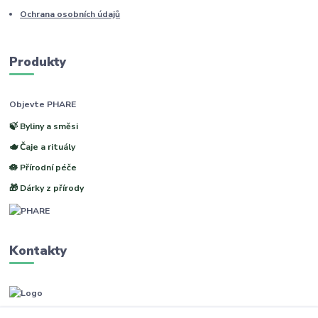
Ochrana osobních údajů
Produkty
Objevte PHARE
🍃 Byliny a směsi
🫖 Čaje a rituály
🪷 Přírodní péče
🎁 Dárky z přírody
Kontakty
www.phare.cz