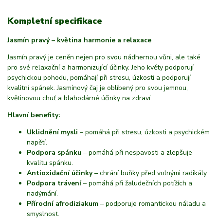
Kompletní specifikace
Jasmín pravý – květina harmonie a relaxace
Jasmín pravý je ceněn nejen pro svou nádhernou vůni, ale také
pro své relaxační a harmonizující účinky. Jeho květy podporují
psychickou pohodu, pomáhají při stresu, úzkosti a podporují
kvalitní spánek. Jasmínový čaj je oblíbený pro svou jemnou,
květinovou chuť a blahodárné účinky na zdraví.
Hlavní benefity:
Uklidnění mysli
– pomáhá při stresu, úzkosti a psychickém
napětí.
Podpora spánku
– pomáhá při nespavosti a zlepšuje
kvalitu spánku.
Antioxidační účinky
– chrání buňky před volnými radikály.
Podpora trávení
– pomáhá při žaludečních potížích a
nadýmání.
Přírodní afrodiziakum
– podporuje romantickou náladu a
smyslnost.