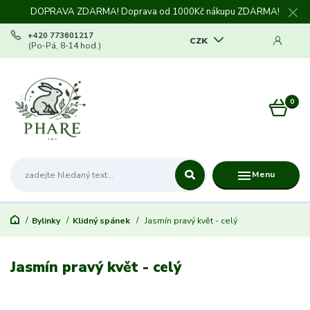
DOPRAVA ZDARMA! Doprava od 1000Kč nákupu ZDARMA!
+420 773601217
CZK
(Po-Pá, 8-14 hod.)
0
0 Kč
Menu
Bylinky
Klidný spánek
Jasmín pravý květ - celý
Jasmín pravý květ - celý