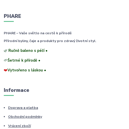
PHARE
PHARE – Vaše světlo na cestě k přírodě
Přírodní byliny, čaje a produkty pro zdravý životní styl.
🌿
Ručně baleno s péčí •
🌱
Šetrné k přírodě •
❤️
Vytvořeno s láskou •
Informace
Doprava a platba
Obchodní podmínky
Vrácení zboží