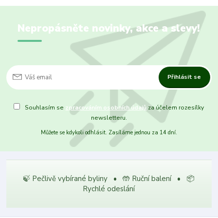
Nepropásněte novinky, akce a slevy!
Přihlásit se
Souhlasím se
zpracováním osobních údajů
za účelem rozesílky
newsletteru.
Můžete se kdykoli odhlásit. Zasíláme jednou za 14 dní.
🍃 Pečlivě vybírané byliny • 🤲 Ruční balení • 📦
Rychlé odeslání