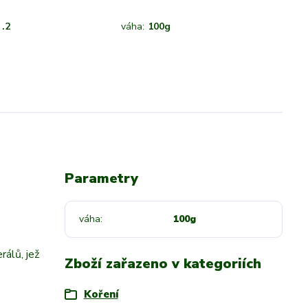
.2
váha:
100g
Parametry
váha
100g
rálů, jež
Zboží zařazeno v kategoriích
Koření