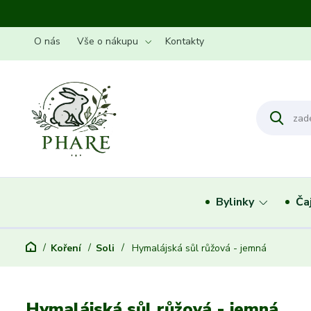
O nás
Vše o nákupu
Kontakty
Bylinky
Ča
Koření
Soli
Hymalájská sůl růžová - jemná
Hymalájská sůl růžová - jemná