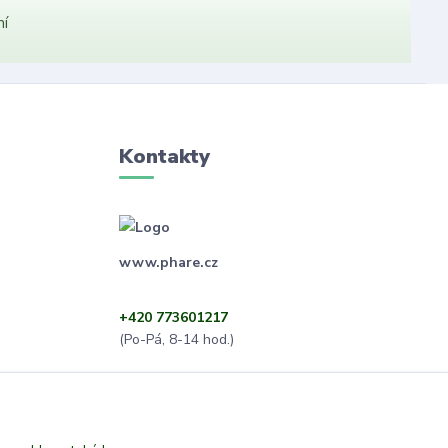
ní
Kontakty
www.phare.cz
+420 773601217
(Po-Pá, 8-14 hod.)
info@phare.cz