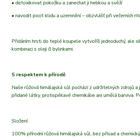
• detoxikovat pokožku a zanechat ji hebkou a svěží
• navodit pocit klidu a uzemnění – obzvlášť při večerních ri
Přidáním hrsti do teplé koupele vytvoříš jednoduchý, ale sil
kombinaci s oleji či bylinkami.
S respektem k přírodě
Naše růžová himálajská sůl pochází z udržitelných zdrojů a
přidané látky, protispékavé chemikálie ani umělá barviva. Po
Složení:
100% přírodní růžová himálajská sůl, bez přísad a chemický