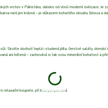
kých vrstev v Pákistánu, daleko od vlivů moderní civilizace. Je z
vá barva není jen krásná – je důkazem bohatého obsahu železa a da
sůl. Skvěle dochutí teplá i studená jídla, čerstvé saláty, domácí
aná ani bělená – zachovává si tak svou minerální bohatost a př
pro relaxační koupele, při kterých pomáhá: