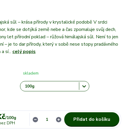
jská sůl – krása přírody v krystalické podobě V srdci
hor, kde se dotýká země nebe a čas zpomaluje svůj dech,
ony let přírodní poklad – růžová himálajská sůl. Není to jen
ní – je to dar přírody, který v sobě nese stopy pradávného
a sí...
celý popis
skladem
Kč
/
100g
Přidat do košíku
bez DPH