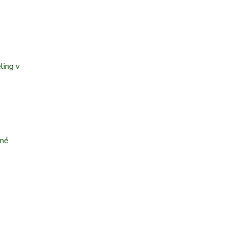
ling v
dné