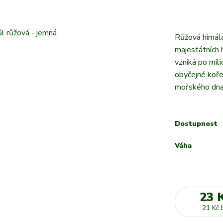
Růžová himála
majestátních 
vzniká po mili
obyčejné koře
mořského dna 
Dostupnost
Váha
23 
21 Kč