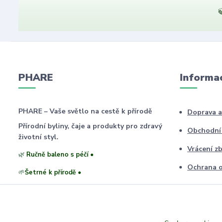

PHARE
Informa
PHARE – Vaše světlo na cestě k přírodě
Doprava a
Přírodní byliny, čaje a produkty pro zdravý
Obchodní
životní styl.
Vrácení zb
🌿
Ručně baleno s péčí •
Ochrana o
🌱
Šetrné k přírodě •
❤️
Vytvořeno s láskou •