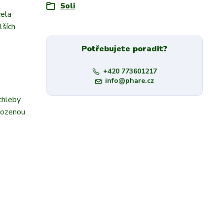
Soli
cela
lších
Potřebujete poradit?
+420 773601217
info@phare.cz
 chleby
irozenou