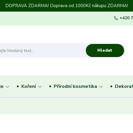
DOPRAVA ZDARMA! Doprava od 1000Kč nákupu ZDARMA!
+420 
Hledat
je
Koření
Přírodní kosmetika
Dekorat