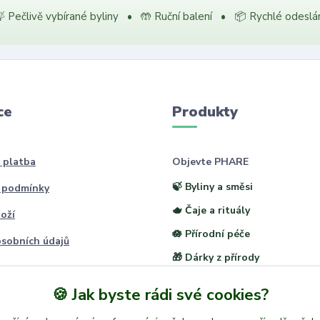
 Pečlivě vybírané byliny • 🤲 Ruční balení • 📦 Rychlé odeslá
ce
Produkty
 platba
Objevte PHARE
🍃 Byliny a směsi
 podmínky
🫖 Čaje a rituály
oží
🪷 Přírodní péče
sobních údajů
🎁 Dárky z přírody
🍪 Jak byste rádi své cookies?