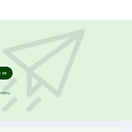
t se
tteru.