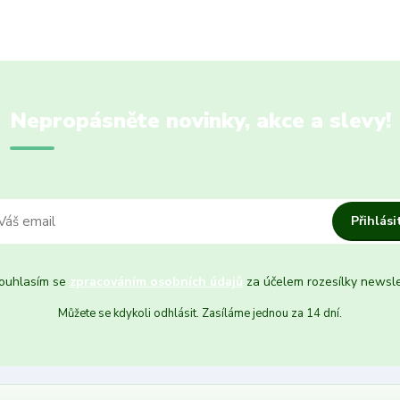
Nepropásněte novinky, akce a slevy!
Přihlási
uhlasím se
zpracováním osobních údajů
za účelem rozesílky newsle
Můžete se kdykoli odhlásit. Zasíláme jednou za 14 dní.