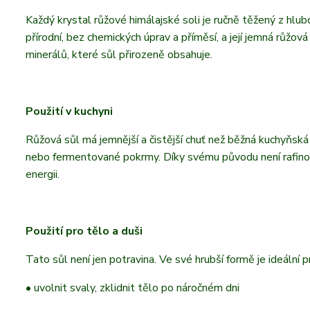
Každý krystal růžové himálajské soli je ručně těžený z hlubo
přírodní, bez chemických úprav a příměsí, a její jemná růžo
minerálů, které sůl přirozeně obsahuje.
Použití v kuchyni
Růžová sůl má jemnější a čistější chuť než běžná kuchyňská 
nebo fermentované pokrmy. Díky svému původu není rafinov
energii.
Použití pro tělo a duši
Tato sůl není jen potravina. Ve své hrubší formě je ideální 
• uvolnit svaly, zklidnit tělo po náročném dni