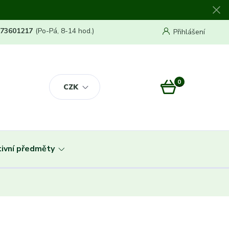
773601217
(Po-Pá, 8-14 hod.)
Přihlášení
0
0 Kč
CZK
ivní předměty