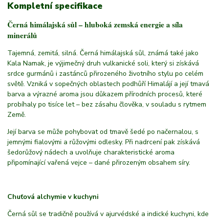
Kompletní specifikace
Černá himálajská sůl – hluboká zemská energie a síla
minerálů
Tajemná, zemitá, silná. Černá himálajská sůl, známá také jako
Kala Namak, je výjimečný druh vulkanické soli, který si získává
srdce gurmánů i zastánců přirozeného životního stylu po celém
světě. Vzniká v sopečných oblastech podhůří Himalájí a její tmavá
barva a výrazné aroma jsou důkazem přírodních procesů, které
probíhaly po tisíce let – bez zásahu člověka, v souladu s rytmem
Země.
Její barva se může pohybovat od tmavě šedé po načernalou, s
jemnými fialovými a růžovými odlesky. Při nadrcení pak získává
šedorůžový nádech a uvolňuje charakteristické aroma
připomínající vařená vejce – dané přirozeným obsahem síry.
Chuťová alchymie v kuchyni
Černá sůl se tradičně používá v ajurvédské a indické kuchyni, kde