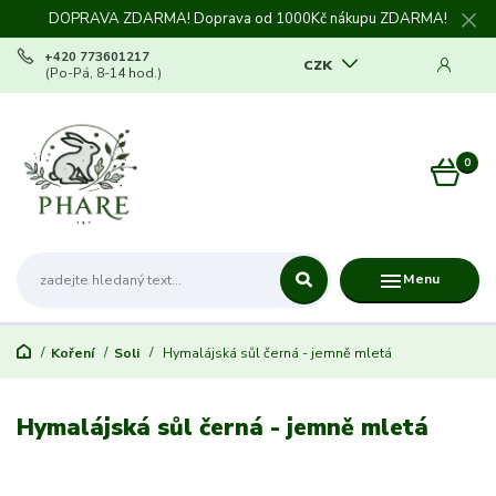
DOPRAVA ZDARMA! Doprava od 1000Kč nákupu ZDARMA!
+420 773601217
CZK
(Po-Pá, 8-14 hod.)
0
0 Kč
Menu
Koření
Soli
Hymalájská sůl černá - jemně mletá
Hymalájská sůl černá - jemně mletá