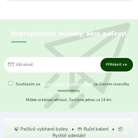
Nepropásněte novinky, akce a slevy!
Přihlásit se
Souhlasím se
zpracováním osobních údajů
za účelem rozesílky
newsletteru.
Můžete se kdykoli odhlásit. Zasíláme jednou za 14 dní.
🍃 Pečlivě vybírané byliny • 🤲 Ruční balení • 📦
Rychlé odeslání