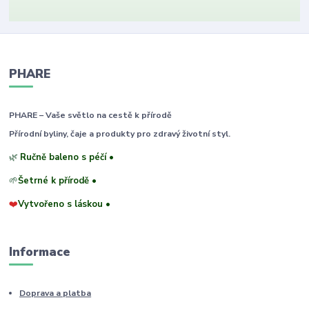
PHARE
PHARE – Vaše světlo na cestě k přírodě
Přírodní byliny, čaje a produkty pro zdravý životní styl.
🌿
Ručně baleno s péčí •
🌱
Šetrné k přírodě •
❤️
Vytvořeno s láskou •
Informace
Doprava a platba