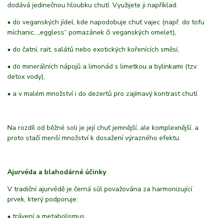
dodává jedinečnou hloubku chutí. Využijete ji například:
• do veganských jídel, kde napodobuje chuť vajec (např. do tofu
míchanic, „eggless“ pomazánek či veganských omelet),
• do čatní, rait, salátů nebo exotických kořenících směsí,
• do minerálních nápojů a limonád s limetkou a bylinkami (tzv.
detox vody),
• a v malém množství i do dezertů pro zajímavý kontrast chutí.
Na rozdíl od běžné soli je její chuť jemnější, ale komplexnější, a
proto stačí menší množství k dosažení výrazného efektu.
Ajurvéda a blahodárné účinky
V tradiční ajurvédě je černá sůl považována za harmonizující
prvek, který podporuje:
• trávení a metabolismus,