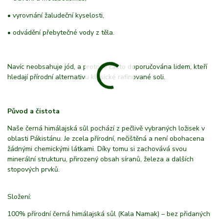
• vyrovnání žaludeční kyselosti,
• odvádění přebytečné vody z těla.
Navíc neobsahuje jód, a proto je často doporučována lidem, kteří
hledají přírodní alternativu klasické rafinované soli.
Původ a čistota
Naše černá himálajská sůl pochází z pečlivě vybraných ložisek v
oblasti Pákistánu. Je zcela přírodní, nečištěná a není obohacena
žádnými chemickými látkami. Díky tomu si zachovává svou
minerální strukturu, přirozený obsah síranů, železa a dalších
stopových prvků.
Složení:
100% přírodní černá himálajská sůl (Kala Namak) – bez přidaných