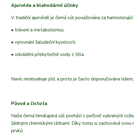
Ajurvéda a blahodárné účinky
V tradiční ajurvédě je černá sůl považována za harmonizující
• trávení a metabolismus,
• vyrovnání žaludeční kyselosti,
• odvádění přebytečné vody z těla.
Navíc neobsahuje jód, a proto je často doporučována lidem, kt
Původ a čistota
Naše černá himálajská sůl pochází z pečlivě vybraných ložis
žádnými chemickými látkami. Díky tomu si zachovává svou mi
prvků.