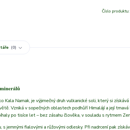
Číslo produktu:
táře
0
 minerálů
o Kala Namak, je výjimečný druh vulkanické soli, který si získává
ětě. Vzniká v sopečných oblastech podhůří Himalájí a její tmavá 
íhaly po tisíce let – bez zásahu člověka, v souladu s rytmem Ze
 s jemnými fialovými a růžovými odlesky. Při nadrcení pak získá