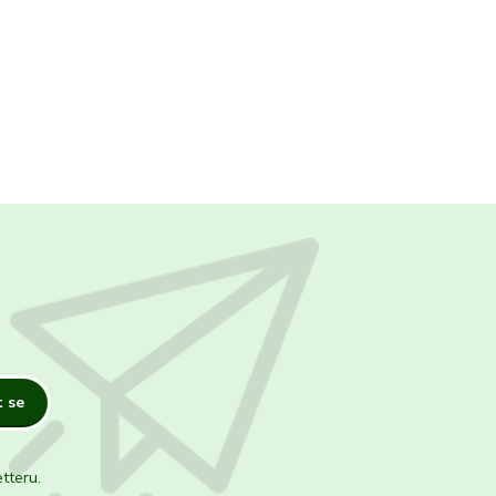
t se
tteru.