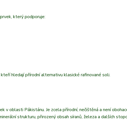
 prvek, který podporuje:
eří hledají přírodní alternativu klasické rafinované soli.
ek v oblasti Pákistánu. Je zcela přírodní, nečištěná a není oboha
nerální strukturu, přirozený obsah síranů, železa a dalších stop