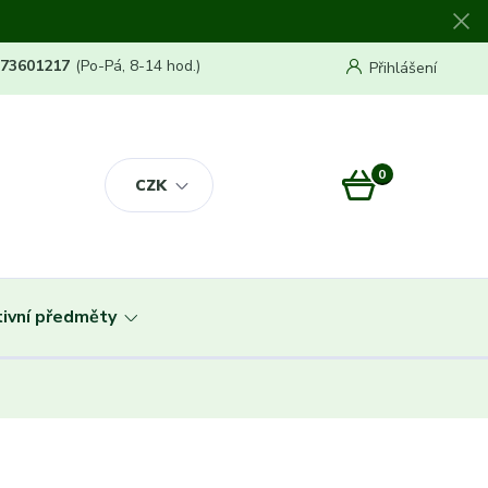
773601217
(Po-Pá, 8-14 hod.)
Přihlášení
0
0 Kč
CZK
ivní předměty