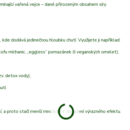
ínající vařená vejce – dané přirozeným obsahem síry.
, kde dodává jedinečnou hloubku chutí. Využijete ji například:
 tofu míchanic, „eggless“ pomazánek či veganských omelet),
zv. detox vody),
utí.
jší, a proto stačí menší množství k dosažení výrazného efektu.