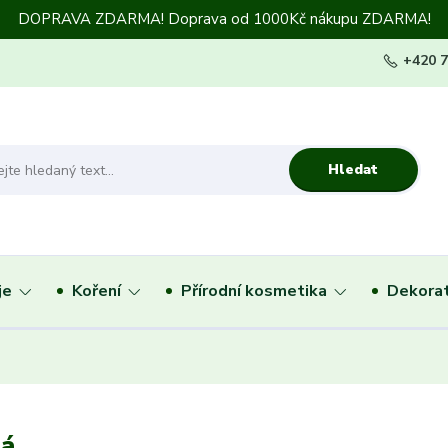
DOPRAVA ZDARMA! Doprava od 1000Kč nákupu ZDARMA!
+420 
Hledat
je
Koření
Přírodní kosmetika
Dekorat
tá