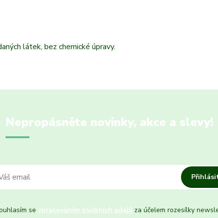
daných látek, bez chemické úpravy.
Nepropásněte novinky, akce a slevy!
Přihlási
uhlasím se
zpracováním osobních údajů
za účelem rozesílky newsle