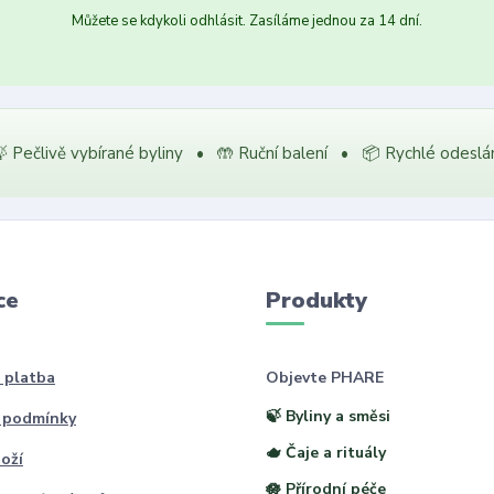
Můžete se kdykoli odhlásit. Zasíláme jednou za 14 dní.
 Pečlivě vybírané byliny • 🤲 Ruční balení • 📦 Rychlé odeslá
ce
Produkty
 platba
Objevte PHARE
🍃 Byliny a směsi
 podmínky
🫖 Čaje a rituály
oží
🪷 Přírodní péče