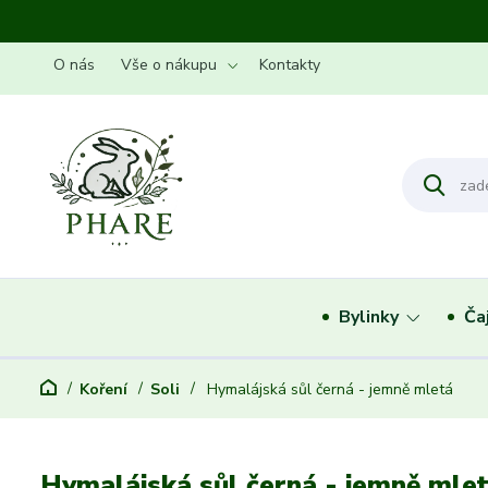
O nás
Vše o nákupu
Kontakty
Bylinky
Ča
Koření
Soli
Hymalájská sůl černá - jemně mletá
Hymalájská sůl černá - jemně mle