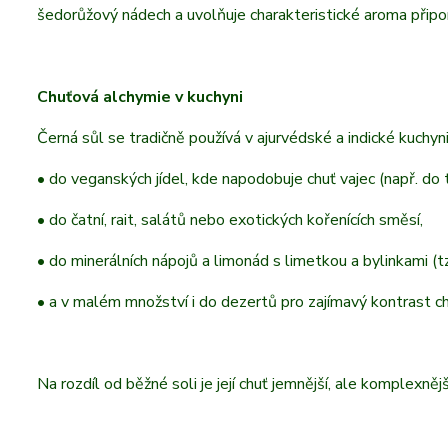
šedorůžový nádech a uvolňuje charakteristické aroma připom
Chuťová alchymie v kuchyni
Černá sůl se tradičně používá v ajurvédské a indické kuchyni
• do veganských jídel, kde napodobuje chuť vajec (např. do
• do čatní, rait, salátů nebo exotických kořenících směsí,
• do minerálních nápojů a limonád s limetkou a bylinkami (t
• a v malém množství i do dezertů pro zajímavý kontrast ch
Na rozdíl od běžné soli je její chuť jemnější, ale komplexně