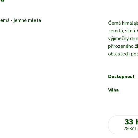
Černá himálaj
zemitá, silná.
výjimečný druh
přirozeného ž
oblastech pod
Dostupnost
Váha
33 
29 Kč
b