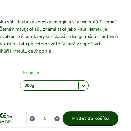
ská sůl – hluboká zemská energie a síla minerálů Tajemná,
 Černá himálajská sůl, známá také jako Kala Namak, je
 vulkanické soli, který si získává srdce gurmánů i zastánců
ivotního stylu po celém světě. Vzniká v sopečných
hůří Himalá...
celý popis
Skladem
Kč
/
ks
Přidat do košíku
ez DPH