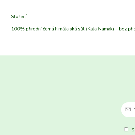
Složení:
100% přírodní černá himálajská sůl (Kala Namak) – bez při
So