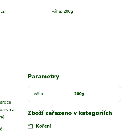
.2
váha:
200g
Parametry
váha
200g
 srdce
barva a
Zboží zařazeno v kategoriích
mě.
Koření
vá