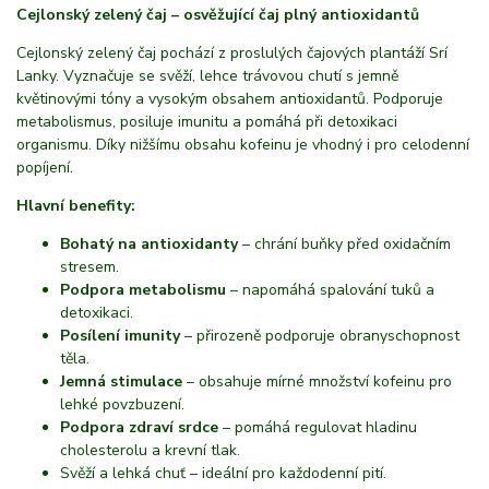
Cejlonský zelený čaj – osvěžující čaj plný antioxidantů
Cejlonský zelený čaj pochází z proslulých čajových plantáží Srí
Lanky. Vyznačuje se svěží, lehce trávovou chutí s jemně
květinovými tóny a vysokým obsahem antioxidantů. Podporuje
metabolismus, posiluje imunitu a pomáhá při detoxikaci
organismu. Díky nižšímu obsahu kofeinu je vhodný i pro celodenní
popíjení.
Hlavní benefity:
Bohatý na antioxidanty
– chrání buňky před oxidačním
stresem.
Podpora metabolismu
– napomáhá spalování tuků a
detoxikaci.
Posílení imunity
– přirozeně podporuje obranyschopnost
těla.
Jemná stimulace
– obsahuje mírné množství kofeinu pro
lehké povzbuzení.
Podpora zdraví srdce
– pomáhá regulovat hladinu
cholesterolu a krevní tlak.
Svěží a lehká chuť – ideální pro každodenní pití.