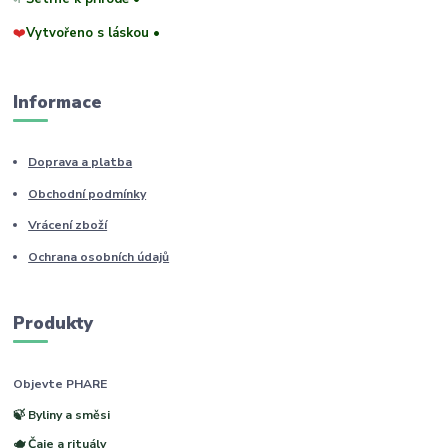
❤️
Vytvořeno s láskou •
Informace
Doprava a platba
Obchodní podmínky
Vrácení zboží
Ochrana osobních údajů
Produkty
Objevte PHARE
🍃 Byliny a směsi
🫖 Čaje a rituály