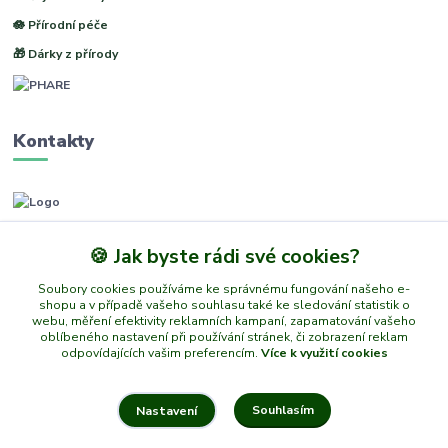
🪷 Přírodní péče
🎁 Dárky z přírody
Kontakty
www.phare.cz
🍪 Jak byste rádi své cookies?
+420 773601217
Soubory cookies používáme ke správnému fungování našeho e-
(Po-Pá, 8-14 hod.)
shopu a v případě vašeho souhlasu také ke sledování statistik o
webu, měření efektivity reklamních kampaní, zapamatování vašeho
info@phare.cz
oblíbeného nastavení při používání stránek, či zobrazení reklam
odpovídajících vašim preferencím.
Více k využití cookies
Souhlasím
Nastavení
© 2026 PHARE – Všechna práva vyhrazena