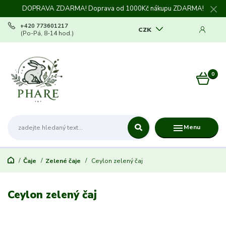
DOPRAVA ZDARMA! Doprava od 1000Kč nákupu ZDARMA!
+420 773601217
CZK
(Po-Pá, 8-14 hod.)
0
0 Kč
Menu
Čaje
Zelené čaje
Ceylon zelený čaj
Ceylon zelený čaj