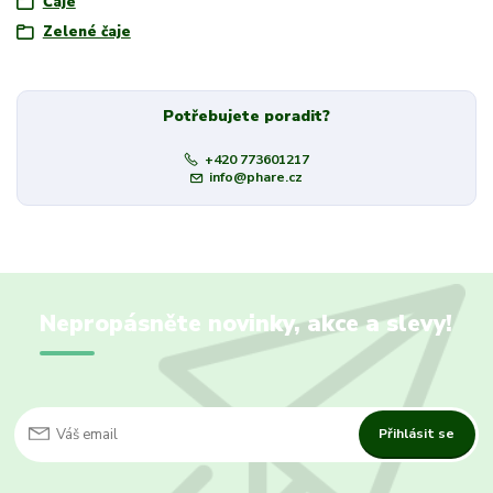
Čaje
Zelené čaje
Potřebujete poradit?
+420 773601217
info@phare.cz
Nepropásněte novinky, akce a slevy!
Přihlásit se