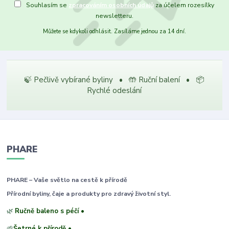
Souhlasím se
zpracováním osobních údajů
za účelem rozesílky
newsletteru.
Můžete se kdykoli odhlásit. Zasíláme jednou za 14 dní.
🍃 Pečlivě vybírané byliny • 🤲 Ruční balení • 📦
Rychlé odeslání
PHARE
PHARE – Vaše světlo na cestě k přírodě
Přírodní byliny, čaje a produkty pro zdravý životní styl.
🌿
Ručně baleno s péčí •
🌱
Šetrné k přírodě •