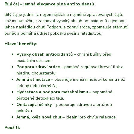
Bílý čaj – jemná elegance plná antioxidantů
Bílý čaj je jedním z nejjemnějších a nejméně zpracovaných čajů,
což mu umožňuje zachovat vysoký obsah antioxidantů a jemnou,
lehce nasládlou chuť. Podporuje zdraví srdce, zpomaluje stárnutí
buněk a pomáhá udržet pokožku svěží a mladistvou.
Hlavní benefity:
Vysoký obsah antioxidantů
– chrání buňky před
oxidačním stresem.
Podpora zdraví srdce
– pomáhá regulovat krevní tlak a
hladinu cholesterolu.
Jemná stimulace
– obsahuje menší množství kofeinu než
zelený nebo černý čaj.
Hydratace a podpora metabolismu
– napomáhá
přirozené detoxikaci těla.
Omlazující účinky
– podporuje zdravou a pružnou
pokožku.
Jemná, květinová chuť
– ideální pro chvíle relaxace.
Použití: