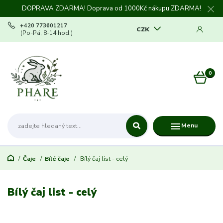
DOPRAVA ZDARMA! Doprava od 1000Kč nákupu ZDARMA!
+420 773601217
CZK
(Po-Pá, 8-14 hod.)
0
0 Kč
Menu
Čaje
Bílé čaje
Bílý čaj list - celý
Bílý čaj list - celý