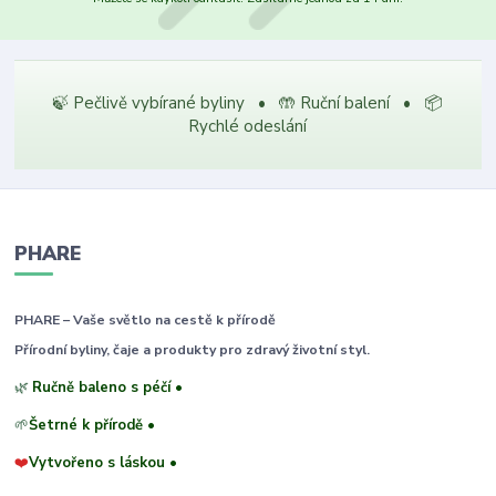
🍃 Pečlivě vybírané byliny • 🤲 Ruční balení • 📦
Rychlé odeslání
PHARE
PHARE – Vaše světlo na cestě k přírodě
Přírodní byliny, čaje a produkty pro zdravý životní styl.
🌿
Ručně baleno s péčí •
🌱
Šetrné k přírodě •
❤️
Vytvořeno s láskou •