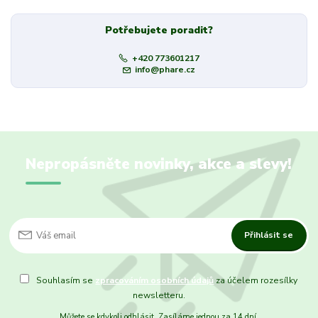
Potřebujete poradit?
+420 773601217
info@phare.cz
Nepropásněte novinky, akce a slevy!
Přihlásit se
Souhlasím se
zpracováním osobních údajů
za účelem rozesílky
newsletteru.
Můžete se kdykoli odhlásit. Zasíláme jednou za 14 dní.